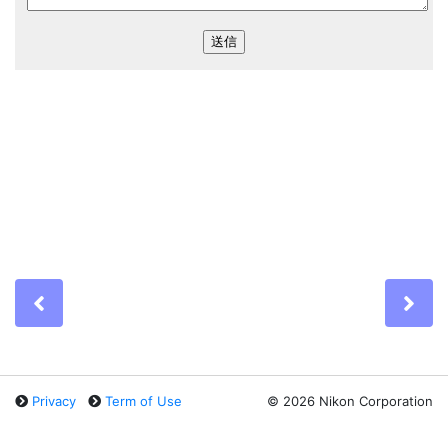
Previous
Ne
Privacy
Term of Use
©
2026 Nikon Corporation