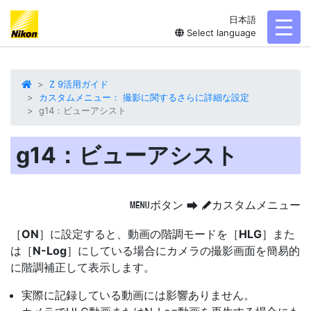
日本語
toggl
Select language
Z 9活用ガイド
カスタムメニュー： 撮影に関するさらに詳細な設定
g14：ビューアシスト
g14：ビューアシスト
ボタン
カスタムメニュー
G
U
A
［
ON
］に設定すると、動画の階調モードを［
HLG
］また
は［
N-Log
］にしている場合にカメラの撮影画面を簡易的
に
階調補正
して表示します。
実際に記録している動画には影響ありません。