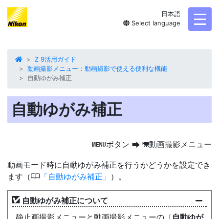
日本語
toggl
Select language
Z 9活用ガイド
動画撮影メニュー：動画撮影で使える便利な機能
自動ゆがみ補正
自動ゆがみ補正
ボタン
動画撮影メニュー
G
U
1
動画モード時に
自動ゆがみ補正
を行うかどうかを設定でき
0
ます（
自動ゆがみ補正
）。
自動ゆがみ補正について
静止画撮影メニューと動画撮影メニューの［
自動ゆが