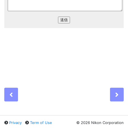
Previous
Ne
Privacy
Term of Use
©
2026 Nikon Corporation