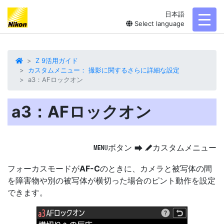
日本語
toggl
Select language
Z 9活用ガイド
カスタムメニュー： 撮影に関するさらに詳細な設定
a3：AFロックオン
a3：AFロックオン
ボタン
カスタムメニュー
G
U
A
フォーカスモードが
AF-C
のときに、カメラと被写体の間
を障害物や別の被写体が
横切った場合のピント動作
を設定
できます。