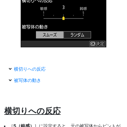
横切りへの反応
被写体の動き
横切りへの反応
［
5（鈍感）
］に設定すると、元の被写体からピントが