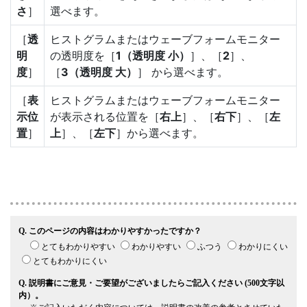
さ
］
選べます。
［
透
ヒストグラムまたはウェーブフォームモニター
明
の透明度を［
1（透明度 小）
］、［
2
］、
度
］
［
3（透明度 大）
］ から選べます。
［
表
ヒストグラムまたはウェーブフォームモニター
示位
が表示される位置を［
右上
］、［
右下
］、［
左
置
］
上
］、［
左下
］から選べます。