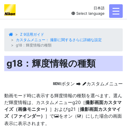
日本語
toggl
Select language
Z 9活用ガイド
カスタムメニュー： 撮影に関するさらに詳細な設定
g18：輝度情報の種類
g18：輝度情報の種類
ボタン
カスタムメニュー
G
U
A
動画モード時に表示する
輝度情報の種類
を選べます。選ん
だ輝度情報は、カスタムメニューg20［
撮影画面カスタマ
イズ（画像モニター）
］およびg21［
撮影画面カスタマイ
ズ（ファインダー）
］で
をオン（
）にした場合の画面
E
M
表示に表示されます。