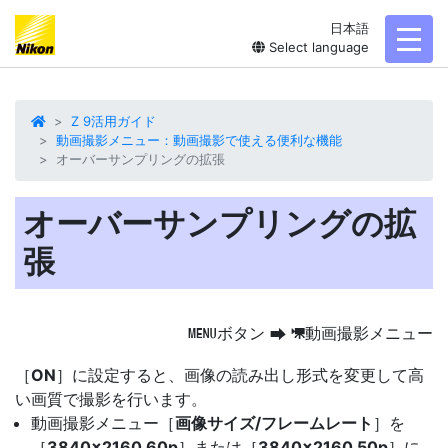
日本語
toggl
Select language
Z 9活用ガイド
動画撮影メニュー：動画撮影で使える便利な機能
オーバーサンプリングの拡張
オーバーサンプリングの拡
張
ボタン
動画撮影メニュー
G
U
1
［
ON
］に設定すると、
画像の読み出し形式を変更
して高
い画質で撮影を行います。
動画撮影メニュー［
画像サイズ/フレームレート
］を
［
3840×2160 60p
］または［
3840×2160 50p
］に