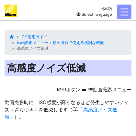
日本語
toggl
Select language
Z 9活用ガイド
動画撮影メニュー：動画撮影で使える便利な機能
高感度ノイズ低減
高感度ノイズ低減
ボタン
動画撮影メニュー
G
U
1
動画撮影時に、ISO感度が高くなるほど発生しやすい
ノイ
0
ズ（ざらつき）を低減
します（
高感度ノイズ低
減
）。