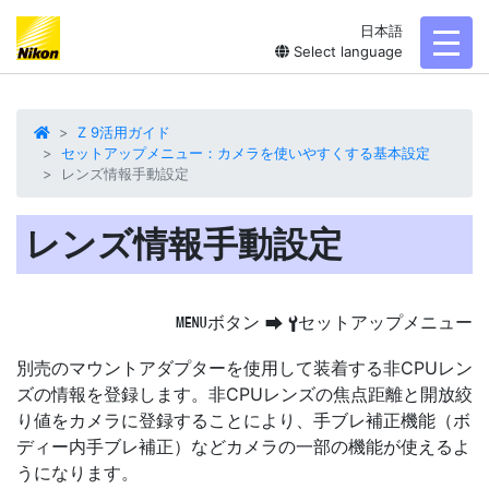
日本語
toggl
Select language
Z 9活用ガイド
セットアップメニュー：カメラを使いやすくする基本設定
レンズ情報手動設定
レンズ情報手動設定
ボタン
セットアップメニュー
G
U
B
別売のマウントアダプターを使用して装着する非CPU
レン
ズの情報を登録
します。非CPUレンズの焦点距離と開放絞
り値をカメラに登録することにより、手ブレ補正機能（ボ
ディー内手ブレ補正）などカメラの一部の機能が使えるよ
うになります。