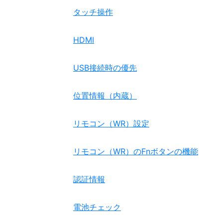
タッチ操作
HDMI
USB接続時の優先
位置情報（内蔵）
リモコン（WR）設定
リモコン（WR）のFnボタンの機能
認証情報
電池チェック