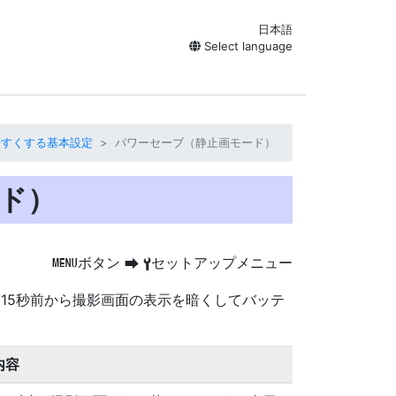
日本語
Select language
やすくする基本設定
パワーセーブ（静止画モード）
ド）
ボタン
セットアップメニュー
G
U
B
15秒前から撮影画面の表示を暗くして
バッテ
内容