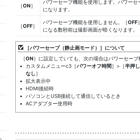
パワーセーブ機能を使用します。パワーセ
［
ON
］
になります。
パワーセーブ機能を使用しません。［
OFF
［
OFF
］
になる数秒前は撮影画面が暗くなります。
［
パワーセーブ（静止画モード）
］について
［
ON
］に設定していても、次の場合はパワーセーブ
カスタムメニューc3［
パワーオフ時間
］>［
半押し
なし
］
拡大表示中
HDMI接続時
パソコンとUSB接続して通信しているとき
ACアダプター使用時
の