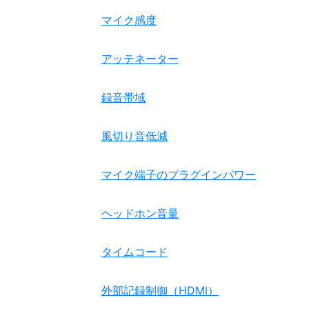
マイク感度
アッテネーター
録音帯域
風切り音低減
マイク端子のプラグインパワー
ヘッドホン音量
タイムコード
外部記録制御（HDMI）