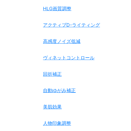
HLG画質調整
アクティブD-ライティング
高感度ノイズ低減
ヴィネットコントロール
回折補正
自動ゆがみ補正
美肌効果
人物印象調整