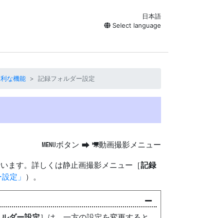
日本語
Select language
便利な機能
記録フォルダー設定
ボタン
動画撮影メニュー
G
U
1
行います。詳しくは静止画撮影メニュー［
記録
ー設定
）。
ォルダー設定
］は、一方の設定を変更すると