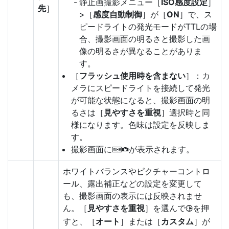
静止画撮影メニュー［
ISO感度設定
］
先
］
>［
感度自動制御
］が［
ON
］で、ス
ピードライトの発光モードがTTLの場
合、撮影画面の明るさと撮影した画
像の明るさが異なることがありま
す。
［
フラッシュ使用時を含まない
］：カ
メラにスピードライトを接続して発光
が可能な状態になると、撮影画面の明
るさは［
見やすさを重視
］選択時と同
様になります。色味は設定を反映しま
す。
撮影画面に
が表示されます。
V
ホワイトバランスやピクチャーコントロ
ール、露出補正などの設定を変更して
も、撮影画面の表示には反映されませ
ん。［
見やすさを重視
］を選んで
を押
2
すと、［
オート
］または［
カスタム
］が