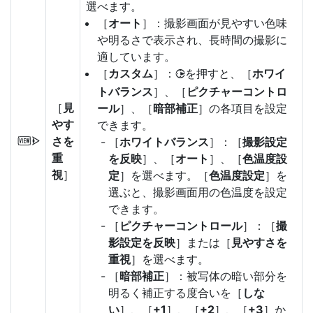
選べます。
［
オート
］：撮影画面が見やすい色味
や明るさで表示され、長時間の撮影に
適しています。
［
カスタム
］：
を押すと、［
ホワイ
2
トバランス
］、［
ピクチャーコントロ
［
見
ール
］、［
暗部補正
］の各項目を設定
やす
できます。
さを
［
ホワイトバランス
］：［
撮影設定
W
重
を反映
］、［
オート
］、［
色温度設
視
］
定
］を選べます。［
色温度設定
］を
選ぶと、撮影画面用の色温度を設定
できます。
［
ピクチャーコントロール
］：［
撮
影設定を反映
］または［
見やすさを
重視
］を選べます。
［
暗部補正
］：被写体の暗い部分を
明るく補正する度合いを［
しな
い
］、［
+1
］、［
+2
］、［
+3
］か