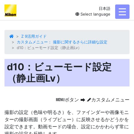
日本語
toggl
Select language
Z 9活用ガイド
カスタムメニュー： 撮影に関するさらに詳細な設定
d10：ビューモード設定（静止画Lv）
d10：ビューモード設定
（静止画Lv）
ボタン
カスタムメニュー
G
U
A
撮影の設定（色味や明るさ）を、ファインダーや画像モニ
ターの撮影画面（
ライブビュー
）に反映させるかどうかを
設定できます。動画モードの場合、設定にかかわらず常に
撮影の設定を反映します。