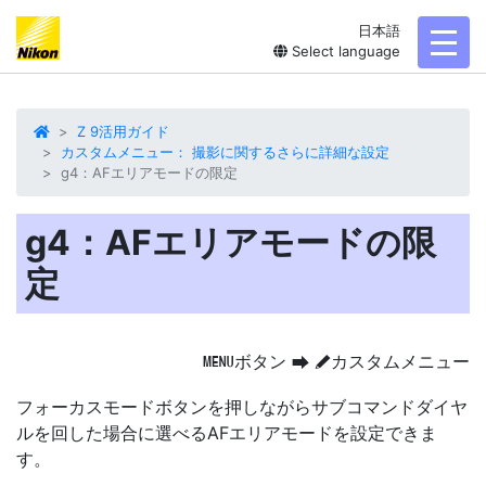
日本語
toggl
Select language
Z 9活用ガイド
カスタムメニュー： 撮影に関するさらに詳細な設定
g4：AFエリアモードの限定
g4：AFエリアモードの限
定
ボタン
カスタムメニュー
G
U
A
フォーカスモードボタンを押しながらサブコマンドダイヤ
ルを回した場合に選べる
AFエリアモードを設定
できま
す。