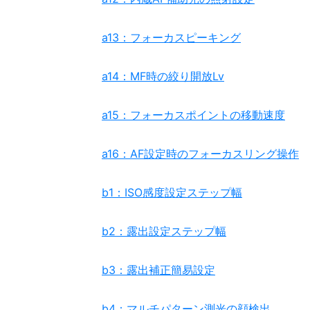
a13：フォーカスピーキング
a14：MF時の絞り開放Lv
a15：フォーカスポイントの移動速度
a16：AF設定時のフォーカスリング操作
b1：ISO感度設定ステップ幅
b2：露出設定ステップ幅
b3：露出補正簡易設定
b4：マルチパターン測光の顔検出