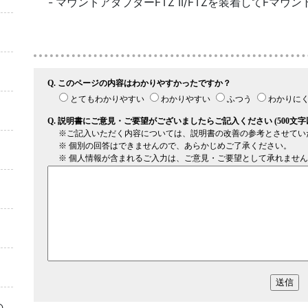
マウントアダプターFTZ II/FTZを装着してFマ
の