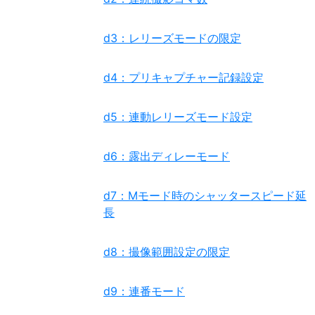
d3：レリーズモードの限定
d4：プリキャプチャー記録設定
d5：連動レリーズモード設定
d6：露出ディレーモード
d7：Mモード時のシャッタースピード延
長
d8：撮像範囲設定の限定
d9：連番モード