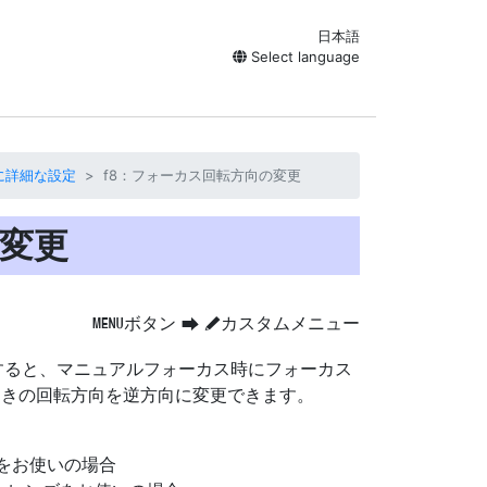
日本語
Select language
に詳細な設定
f8：フォーカス回転方向の変更
の変更
ボタン
カスタムメニュー
G
U
A
すると、マニュアルフォーカス時にフォーカス
ときの
回転方向
を逆方向に変更できます。
をお使いの場合