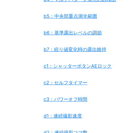
b5：中央部重点測光範囲
b6：基準露出レベルの調節
b7：絞り値変化時の露出維持
c1：シャッターボタンAEロック
c2：セルフタイマー
c3：パワーオフ時間
d1：連続撮影速度
d2：連続撮影コマ数