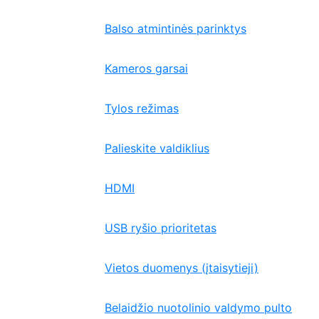
Balso atmintinės parinktys
Kameros garsai
Tylos režimas
Palieskite valdiklius
HDMI
USB ryšio prioritetas
Vietos duomenys (įtaisytieji)
Belaidžio nuotolinio valdymo pulto