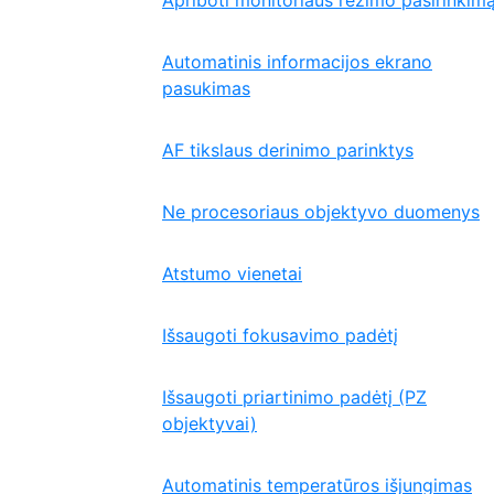
Apriboti monitoriaus režimo pasirinkim
Automatinis informacijos ekrano
pasukimas
AF tikslaus derinimo parinktys
Ne procesoriaus objektyvo duomenys
Atstumo vienetai
Išsaugoti fokusavimo padėtį
Išsaugoti priartinimo padėtį (PZ
objektyvai)
Automatinis temperatūros išjungimas