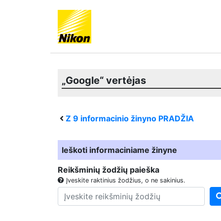
„Google“ vertėjas
Z 9
informacinio žinyno PRADŽIA
Ieškoti informaciniame žinyne
Reikšminių žodžių paieška
Įveskite raktinius žodžius, o ne sakinius.