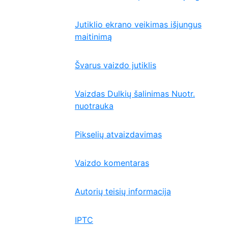
Jutiklio ekrano veikimas išjungus
maitinimą
Švarus vaizdo jutiklis
Vaizdas Dulkių šalinimas Nuotr.
nuotrauka
Pikselių atvaizdavimas
Vaizdo komentaras
Autorių teisių informacija
IPTC