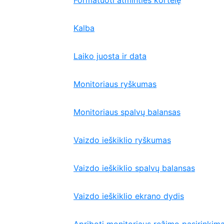
Formatuoti atminties kortelę
Kalba
Laiko juosta ir data
Monitoriaus ryškumas
Monitoriaus spalvų balansas
Vaizdo ieškiklio ryškumas
Vaizdo ieškiklio spalvų balansas
Vaizdo ieškiklio ekrano dydis