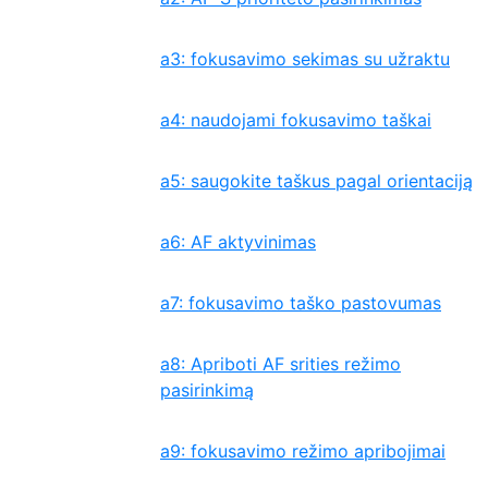
a3: fokusavimo sekimas su užraktu
a4: naudojami fokusavimo taškai
a5: saugokite taškus pagal orientaciją
a6: AF aktyvinimas
a7: fokusavimo taško pastovumas
a8: Apriboti AF srities režimo
pasirinkimą
a9: fokusavimo režimo apribojimai