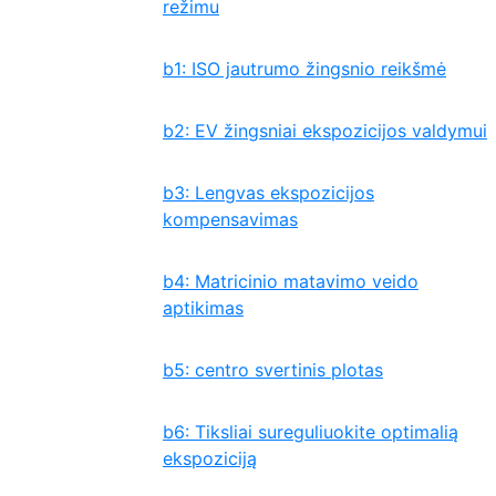
režimu
b1: ISO jautrumo žingsnio reikšmė
b2: EV žingsniai ekspozicijos valdymui
b3: Lengvas ekspozicijos
kompensavimas
b4: Matricinio matavimo veido
aptikimas
b5: centro svertinis plotas
b6: Tiksliai sureguliuokite optimalią
ekspoziciją