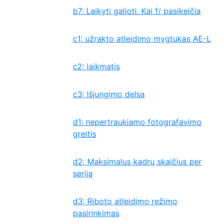
b7: Laikyti galioti. Kai f/ pasikeičia
c1: užrakto atleidimo mygtukas AE-L
c2: laikmatis
c3: Išjungimo delsa
d1: nepertraukiamo fotografavimo
greitis
d2: Maksimalus kadrų skaičius per
seriją
d3: Riboto atleidimo režimo
pasirinkimas