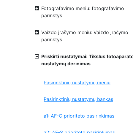
Fotografavimo meniu: fotografavimo
parinktys
Vaizdo įrašymo meniu: Vaizdo įrašymo
parinktys
Priskirti nustatymai: Tikslus fotoaparat
nustatymų derinimas
Pasirinktinių nustatymų meniu
Pasirinktinių nustatymų bankas
a1: AF-C prioriteto pasirinkimas
a2: AF-S prioriteto pasirinkimas