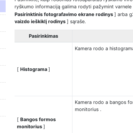
ryškumo informaciją galima rodyti pažymint varnele
Pasirinktinis fotografavimo ekrane rodinys
] arba g
vaizdo ieškiklį rodinys
] sąraše.
Pasirinkimas
Kamera rodo a
histogra
[
Histograma
]
Kamera rodo a
bangos f
monitorius
.
[
Bangos formos
monitorius
]