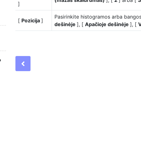
(mažas skaidrumas)
], [
2
] arba [
3
]
Pasirinkite histogramos arba bangos
[
Pozicija
]
dešinėje
], [
Apačioje dešinėje
], [
V
o
Previous