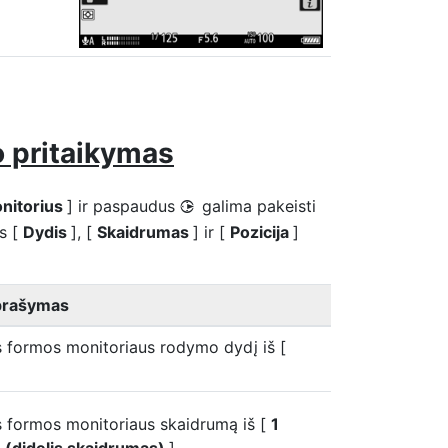
 pritaikymas
nitorius
] ir paspaudus
galima pakeisti
2
s [
Dydis
], [
Skaidrumas
] ir [
Pozicija
]
rašymas
s formos monitoriaus rodymo dydį iš [
s formos monitoriaus skaidrumą iš [
1