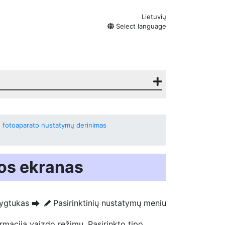
Lietuvių
Select language
lus fotoaparato nustatymų derinimas
os ekranas
ygtukas
Pasirinktinių nustatymų meniu
U
A
ormacija
vaizdo režimu. Pasirinkto tipo