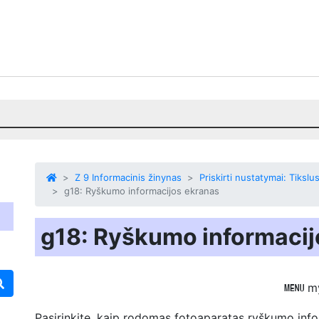
Z 9 Informacinis žinynas
Priskirti nustatymai: Tiks
g18: Ryškumo informacijos ekranas
g18: Ryškumo informacij
m
G
Pasirinkite, kaip rodomas fotoaparatas
ryškumo inf