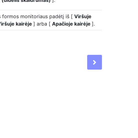
 (didelis skaidrumas)
].
 formos monitoriaus padėtį iš [
Viršuje
iršuje kairėje
] arba [
Apačioje kairėje
].
Next