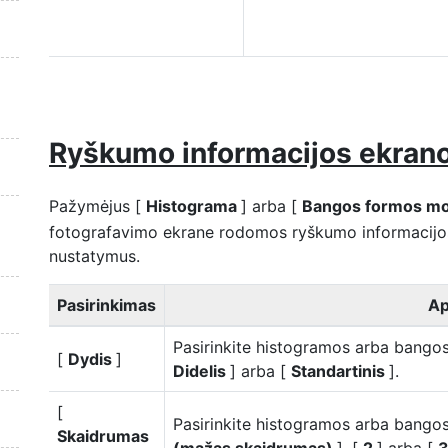
Ryškumo informacijos ekrano
Pažymėjus [
Histograma
] arba [
Bangos formos mo
fotografavimo ekrane rodomos ryškumo informacijo
nustatymus.
Pasirinkimas
Ap
Pasirinkite histogramos arba bango
[
Dydis
]
Didelis
] arba [
Standartinis
].
[
Pasirinkite histogramos arba bango
Skaidrumas