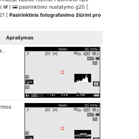
 (
)
pasirinktinio nustatymo g20 [
M
E
21 [
Pasirinktinis fotografavimo žiūrint pro
Aprašymas
ma
.
ormos