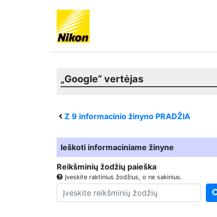
„Google“ vertėjas
Z 9
informacinio žinyno PRADŽIA
Ieškoti informaciniame žinyne
Reikšminių žodžių paieška
Įveskite raktinius žodžius, o ne sakinius.