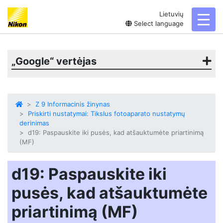
Lietuvių
toggl
Select language
„Google“ vertėjas
Z 9 Informacinis žinynas
Priskirti nustatymai: Tikslus fotoaparato nustatymų
derinimas
d19: Paspauskite iki pusės, kad atšauktumėte priartinimą
(MF)
d19: Paspauskite iki
pusės, kad atšauktumėte
priartinimą (MF)