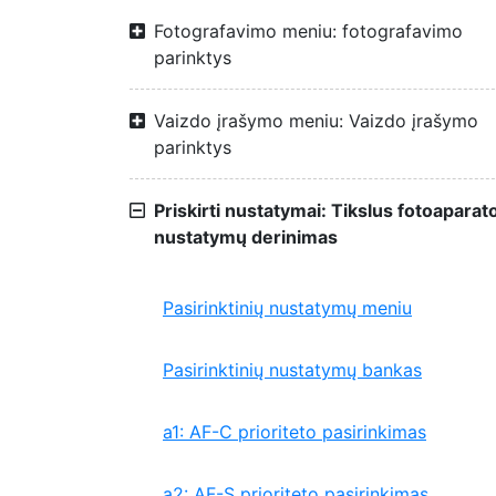
Fotografavimo meniu: fotografavimo
parinktys
Vaizdo įrašymo meniu: Vaizdo įrašymo
parinktys
Priskirti nustatymai: Tikslus fotoaparat
nustatymų derinimas
Pasirinktinių nustatymų meniu
Pasirinktinių nustatymų bankas
a1: AF-C prioriteto pasirinkimas
a2: AF-S prioriteto pasirinkimas