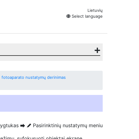
Lietuvių
Select language
lus fotoaparato nustatymų derinimas
ygtukas
Pasirinktinių nustatymų meniu
U
A
režimu, sufokusuoti objektai ekrane