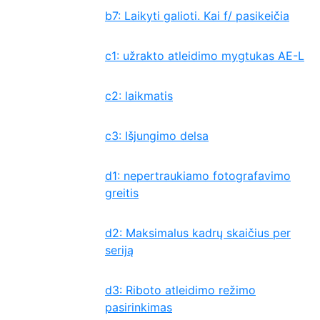
b7: Laikyti galioti. Kai f/ pasikeičia
c1: užrakto atleidimo mygtukas AE-L
c2: laikmatis
c3: Išjungimo delsa
d1: nepertraukiamo fotografavimo
greitis
d2: Maksimalus kadrų skaičius per
seriją
d3: Riboto atleidimo režimo
pasirinkimas