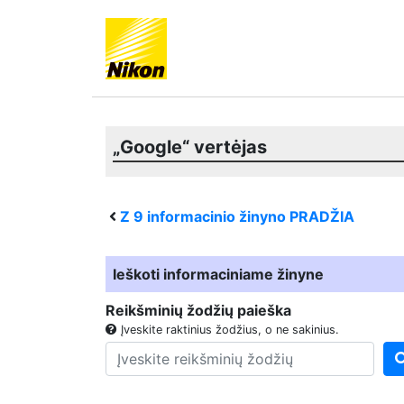
„Google“ vertėjas
Z 9
informacinio žinyno PRADŽIA
Ieškoti informaciniame žinyne
Reikšminių žodžių paieška
Įveskite raktinius žodžius, o ne sakinius.