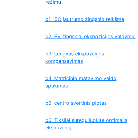
režimu
b1: ISO jautrumo žingsnio reikšmė
b2: EV žingsniai ekspozicijos valdymui
b3: Lengvas ekspozicijos
kompensavimas
b4: Matricinio matavimo veido
aptikimas
b5: centro svertinis plotas
b6: Tiksliai sureguliuokite optimalią
ekspoziciją