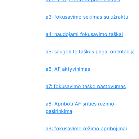
a3: fokusavimo sekimas su užraktu
a4: naudojami fokusavimo taškai
a5: saugokite taškus pagal orientaciją
a6: AF aktyvinimas
a7: fokusavimo taško pastovumas
a8: Apriboti AF srities režimo
pasirinkimą
a9: fokusavimo režimo apribojimai