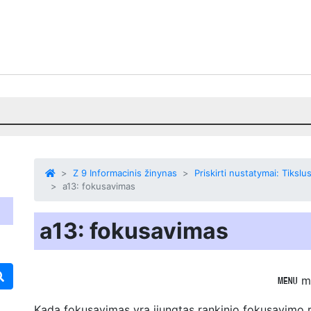
Z 9 Informacinis žinynas
Priskirti nustatymai: Tiks
a13: fokusavimas
a13: fokusavimas
m
G
Kada
fokusavimas
yra įjungtas rankinio fokusavimo 