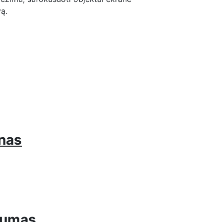
vą.
nas
rumas