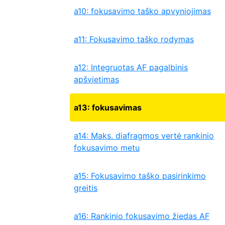
a10: fokusavimo taško apvyniojimas
a11: Fokusavimo taško rodymas
a12: Integruotas AF pagalbinis
apšvietimas
a13: fokusavimas
a14: Maks. diafragmos vertė rankinio
fokusavimo metu
a15: Fokusavimo taško pasirinkimo
greitis
a16: Rankinio fokusavimo žiedas AF