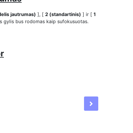
delis jautrumas)
], [
2 (standartinis)
] ir [
1
is gylis bus rodomas kaip sufokusuotas.
r
Next