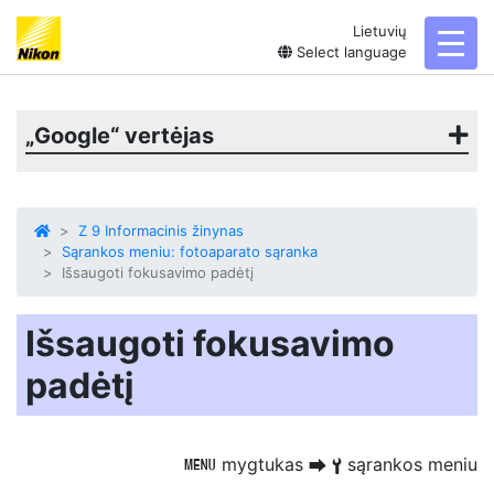
Lietuvių
toggl
Select language
„Google“ vertėjas
Z 9 Informacinis žinynas
Sąrankos meniu: fotoaparato sąranka
Išsaugoti fokusavimo padėtį
Išsaugoti fokusavimo
padėtį
mygtukas
sąrankos meniu
G
U
B