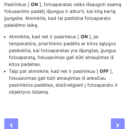
Pasirinkus [
ON
], fotoaparatas veiks
išsaugoti esamą
fokusavimo padėtį
išjungus ir atkurti, kai kitą kartą
įjungsite. Atminkite, kad tai padidina fotoaparato
paleidimo laiką.
Atminkite, kad net ir pasirinkus [
ON
], jei
temperatūra, priartinimo padėtis ar kitos sąlygos
pasikeičia, kai fotoaparatas yra išjungtas, įjungus
fotoaparatą, fokusavimas gali būti atnaujintas iš
kitos padėties.
Taip pat atminkite, kad net ir pasirinkus [
OFF
],
fokusavimas gali būti atnaujintas iš anksčiau
pasirinktos padėties, atsižvelgiant į fotoaparato ir
objektyvo būseną.
Previous
Ne