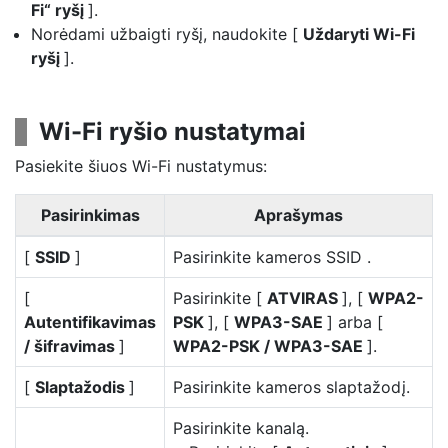
Fi“ ryšį
].
Norėdami užbaigti ryšį, naudokite [
Uždaryti Wi-Fi
ryšį
].
Wi-Fi ryšio nustatymai
Pasiekite šiuos Wi-Fi nustatymus:
Pasirinkimas
Aprašymas
[
SSID
]
Pasirinkite kameros SSID .
[
Pasirinkite [
ATVIRAS
], [
WPA2-
Autentifikavimas
PSK
], [
WPA3-SAE
] arba [
/ šifravimas
]
WPA2-PSK / WPA3-SAE
].
[
Slaptažodis
]
Pasirinkite kameros slaptažodį.
Pasirinkite kanalą.