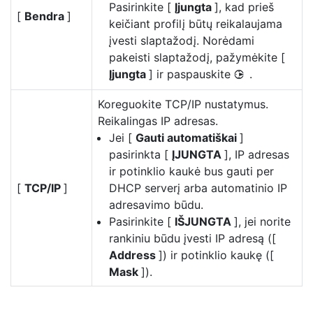
Pasirinkite [
Įjungta
], kad prieš
[
Bendra
]
keičiant profilį būtų reikalaujama
įvesti slaptažodį. Norėdami
pakeisti slaptažodį, pažymėkite [
Įjungta
] ir paspauskite
.
2
Koreguokite TCP/IP nustatymus.
Reikalingas IP adresas.
Jei [
Gauti automatiškai
]
pasirinkta [
ĮJUNGTA
], IP adresas
ir potinklio kaukė bus gauti per
[
TCP/IP
]
DHCP serverį arba automatinio IP
adresavimo būdu.
Pasirinkite [
IŠJUNGTA
], jei norite
rankiniu būdu įvesti IP adresą ([
Address
]) ir potinklio kaukę ([
Mask
]).