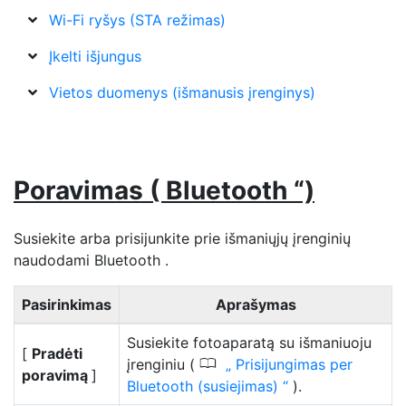
Wi-Fi ryšys (STA režimas)
Įkelti išjungus
Vietos duomenys (išmanusis įrenginys)
Poravimas ( Bluetooth “)
Susiekite arba prisijunkite prie išmaniųjų įrenginių
naudodami Bluetooth .
Pasirinkimas
Aprašymas
Susiekite fotoaparatą su išmaniuoju
[
Pradėti
0
įrenginiu (
Prisijungimas per
poravimą
]
Bluetooth (susiejimas)
).