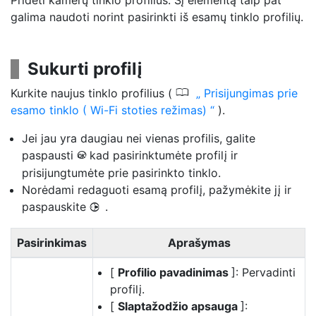
Pridėti kamerų tinklo profilius. Šį elementą taip pat
galima naudoti norint pasirinkti iš esamų tinklo profilių.
Sukurti profilį
0
Kurkite naujus tinklo profilius (
Prisijungimas prie
esamo tinklo ( Wi-Fi stoties režimas)
).
Jei jau yra daugiau nei vienas profilis, galite
paspausti
kad pasirinktumėte profilį ir
J
prisijungtumėte prie pasirinkto tinklo.
Norėdami redaguoti esamą profilį, pažymėkite jį ir
paspauskite
.
2
Pasirinkimas
Aprašymas
[
Profilio pavadinimas
]: Pervadinti
profilį.
[
Slaptažodžio apsauga
]: