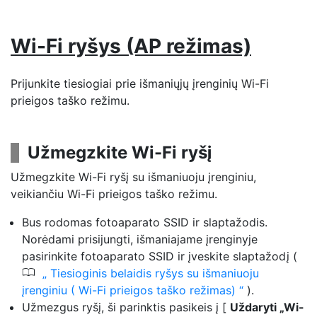
Wi-Fi ryšys (AP režimas)
Prijunkite tiesiogiai prie išmaniųjų įrenginių Wi-Fi
prieigos taško režimu.
Užmegzkite Wi-Fi ryšį
Užmegzkite Wi-Fi ryšį su išmaniuoju įrenginiu,
veikiančiu Wi-Fi prieigos taško režimu.
Bus rodomas fotoaparato SSID ir slaptažodis.
Norėdami prisijungti, išmaniajame įrenginyje
pasirinkite fotoaparato SSID ir įveskite slaptažodį (
0
Tiesioginis belaidis ryšys su išmaniuoju
įrenginiu ( Wi-Fi prieigos taško režimas)
).
Užmezgus ryšį, ši parinktis pasikeis į [
Uždaryti „Wi-