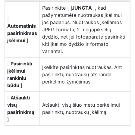
Pasirinkite [
ĮJUNGTA
], kad
pažymėtumėte nuotraukas įkėlimui
[
jas padarius. Nuotraukos įkeliamos
Automatinis
JPEG formatu, 2 megapikselių
pasirinkimas
dydžio, net jei fotoaparate pasirinkti
įkėlimui
]
kiti įkėlimo dydžio ir formato
variantai.
[
Pasirinkti
Įkelkite pasirinktas nuotraukas. Ant
įkėlimui
pasirinktų nuotraukų atsiranda
rankiniu
perkėlimo žymėjimas.
būdu
]
[
Atšaukti
visų
Atšaukti visų šiuo metu perkėlimui
pasirinkimą
pasirinktų nuotraukų įkėlimą.
]