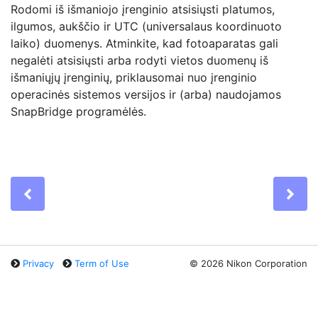
Rodomi iš išmaniojo įrenginio atsisiųsti platumos,
ilgumos, aukščio ir UTC (universalaus koordinuoto
laiko) duomenys. Atminkite, kad fotoaparatas gali
negalėti atsisiųsti arba rodyti vietos duomenų iš
išmaniųjų įrenginių, priklausomai nuo įrenginio
operacinės sistemos versijos ir (arba) naudojamos
SnapBridge programėlės.
Previous
Ne
Privacy
Term of Use
©
2026 Nikon Corporation