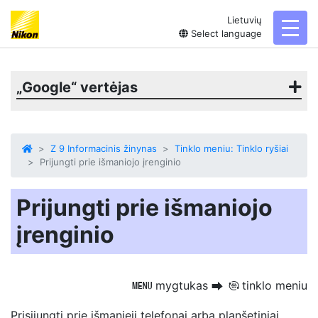
Lietuvių
toggl
Select language
„Google“ vertėjas
Z 9 Informacinis žinynas
Tinklo meniu: Tinklo ryšiai
Prijungti prie išmaniojo įrenginio
Prijungti prie išmaniojo
įrenginio
mygtukas
tinklo meniu
G
U
F
Prisijungti prie
išmanieji telefonai arba planšetiniai