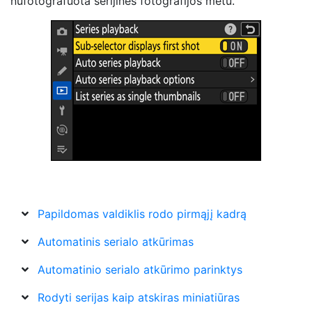
nufotografuota serijinės fotografijos metu.
Papildomas valdiklis rodo pirmąjį kadrą
Automatinis serialo atkūrimas
Automatinio serialo atkūrimo parinktys
Rodyti serijas kaip atskiras miniatiūras