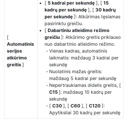
[
5 kadrai per sekundę
], [
15
kadrų per sekundę
], [
30 kadrų
per sekundę
]: Atkūrimas tęsiamas
pasirinktu greičiu.
[
Dabartiniu atleidimo režimo
[
greičiu
]: Atkūrimo greitis priklauso
Automatinis
nuo dabartinio atleidimo režimo.
serijos
Vienas kadras, automatinis
atkūrimo
laikmatis: maždaug 3 kadrai per
greitis
]
sekundę
Nuolatinis mažas greitis:
maždaug 5 kadrai per sekundę
Nepertraukiamas didelis greitis, [
C15
]: maždaug 10 kadrų per
sekundę
[
C30
], [
C60
], [
C120
]:
Apytiksliai 30 kadrų per sekundę