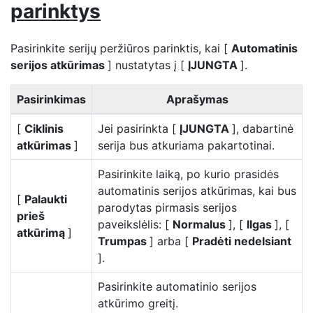
parinktys
Pasirinkite serijų peržiūros parinktis, kai [
Automatinis
serijos atkūrimas
] nustatytas į [
ĮJUNGTA
].
Pasirinkimas
Aprašymas
[
Ciklinis
Jei pasirinkta [
ĮJUNGTA
], dabartinė
atkūrimas
]
serija bus atkuriama pakartotinai.
Pasirinkite laiką, po kurio prasidės
automatinis serijos atkūrimas, kai bus
[
Palaukti
parodytas pirmasis serijos
prieš
paveikslėlis: [
Normalus
], [
Ilgas
], [
atkūrimą
]
Trumpas
] arba [
Pradėti nedelsiant
].
Pasirinkite automatinio serijos
atkūrimo greitį.