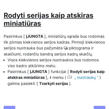
Rodyti serijas kaip atskiras
miniatiūras
Pasirinkus [
ĮJUNGTA
], miniatiūrų sąraše bus rodomas
tik pirmas kiekvienos serijos kadras. Pirmoji kiekvienos
serijos nuotrauka bus pažymėta
piktograma ir
c
skaičiumi, rodančiu bendrą serijos kadrų skaičių.
Visos kiekvienos serijos nuotraukos bus rodomos
viso kadro atkūrimo metu.
Pasirinkus [
ĮJUNGTA
] funkcijai [
Rodyti serijas kaip
0
atskiras miniatiūras
],
meniu (
nuotraukų
)
i
galima pasiekti [
Tvarkyti serijas
].