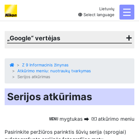
Lietuvių
toggl
Select language
„Google“ vertėjas
Z 9 Informacinis žinynas
Atkūrimo meniu: nuotraukų tvarkymas
Serijos atkūrimas
Serijos atkūrimas
mygtukas
atkūrimo meniu
G
U
D
Pasirinkite peržiūros parinktis
šūvių serija (sprogiai)