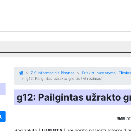
Z 9 Informacinis žinynas
Priskirti nustatymai: Tiks
g12: Pailgintas užrakto greitis (M režimas)
g12: Pailgintas užrakto g
m
G
Pasirinkite [
ĮJUNGTA
], jei norite pasiekti lėtesnį 