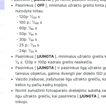
Pasirinkus [
OFF
], minimalus užrakto greitis kinta
nurodyta toliau.
120p: ¹⁄₁₂₅ s
100 p.: ¹⁄₁₀₀ s
60p: ¹⁄₆₀ s
50p: ¹⁄₅₀ s
30p: ¹⁄₃₀ s
25 p.: ¹⁄₂₅ s
24p: ¹⁄₂₅ s
Pasirinkus [
ĮJUNGTA
], minimalus užrakto greitis
¹⁄₄ s. 120p ir 100p kadrais greitis nesikeičia.
Pasirinkus [
ĮJUNGTA
] ir pasirinkus ilgą užrakto g
tamsius objektus, galima išvengti per didelio ISO 
Vaizdo įrašuose, įrašytuose ilgu užrakto greičiu, ka
kelios tų pačių kadrų kopijos.
Norint sumažinti fotoaparato drebėjimo sukeltą vai
ilgu užrakto greičiu, kai pasirinkta [
ĮJUNGTA
], r
trikojo.