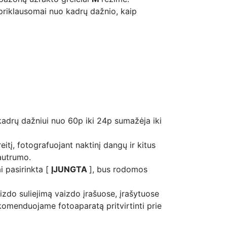
 priklausomai nuo kadrų dažnio, kaip
 kadrų dažniui nuo 60p iki 24p sumažėja iki
reitį, fotografuojant naktinį dangų ir kitus
jautrumo.
i pasirinkta [
ĮJUNGTA
], bus rodomos
zdo suliejimą vaizdo įrašuose, įrašytuose
ekomenduojame fotoaparatą pritvirtinti prie