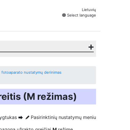
Lietuvių
Select language
lus fotoaparato nustatymų derinimas
reitis (M režimas)
ygtukas
Pasirinktinių nustatymų meniu
U
A
diapazoną
užrakto greičiai
M
režime.