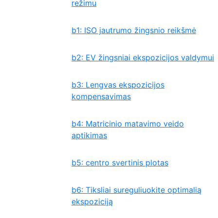
režimu
b1: ISO jautrumo žingsnio reikšmė
b2: EV žingsniai ekspozicijos valdymui
b3: Lengvas ekspozicijos
kompensavimas
b4: Matricinio matavimo veido
aptikimas
b5: centro svertinis plotas
b6: Tiksliai sureguliuokite optimalią
ekspoziciją