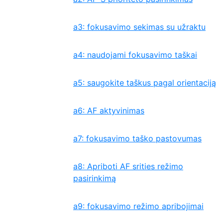
a3: fokusavimo sekimas su užraktu
a4: naudojami fokusavimo taškai
a5: saugokite taškus pagal orientaciją
a6: AF aktyvinimas
a7: fokusavimo taško pastovumas
a8: Apriboti AF srities režimo
pasirinkimą
a9: fokusavimo režimo apribojimai