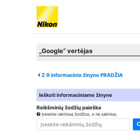
„Google“ vertėjas
Z 9
informacinio žinyno PRADŽIA
Ieškoti informaciniame žinyne
Reikšminių žodžių paieška
Įveskite raktinius žodžius, o ne sakinius.