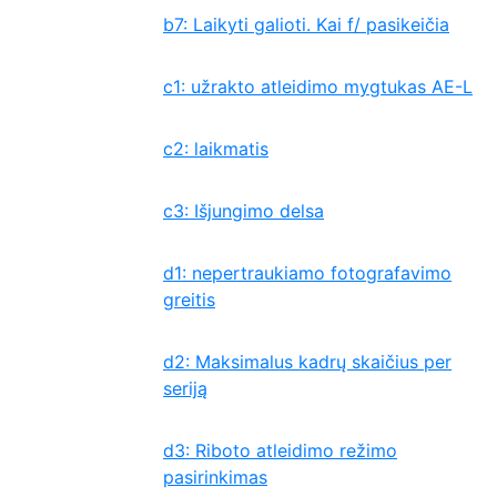
b7: Laikyti galioti. Kai f/ pasikeičia
c1: užrakto atleidimo mygtukas AE-L
c2: laikmatis
c3: Išjungimo delsa
d1: nepertraukiamo fotografavimo
greitis
d2: Maksimalus kadrų skaičius per
seriją
d3: Riboto atleidimo režimo
pasirinkimas