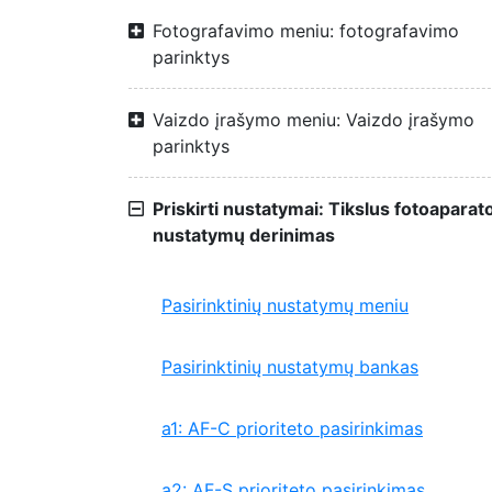
Fotografavimo meniu: fotografavimo
parinktys
Vaizdo įrašymo meniu: Vaizdo įrašymo
parinktys
Priskirti nustatymai: Tikslus fotoaparat
nustatymų derinimas
Pasirinktinių nustatymų meniu
Pasirinktinių nustatymų bankas
a1: AF-C prioriteto pasirinkimas
a2: AF-S prioriteto pasirinkimas