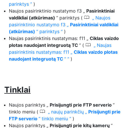
parinktys
)
Naujos pasirinktinio nustatymo f3 „
Pasirinktiniai
0
valdikliai (atkūrimas)
“ parinktys (
Naujos
pasirinktinio nustatymo f3 „
Pasirinktiniai valdikliai
(atkūrimas)
“ parinktys
)
Naujas pasirinktinis nustatymas: f11 „
Ciklas vaizdo
0
plotas naudojant integruotą TC
“ (
Naujas
pasirinktinis nustatymas: f11 „
Ciklas vaizdo plotas
naudojant integruotą TC
“
)
Tinklai
Naujos parinktys „
Prisijungti prie FTP serverio
“
0
tinklo meniu (
naujų parinkčių „
Prisijungti prie
FTP serverio
“ tinklo meniu
)
Naujos parinktys „
Prisijungti prie kitų kamerų
“