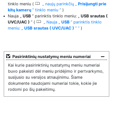
0
tinklo meniu (
naujų parinkčių „
Prisijungti prie
kitų kamerų
“ tinklo meniu
)
Nauja „
USB
“ parinktis tinklo meniu: „
USB srautas (
0
UVC/UAC )
“ (
Nauja „
USB
“ parinktis tinklo
meniu: „
USB srautas ( UVC/UAC )
“
)
Pasirinktinių nustatymų meniu numeriai
Kai kurie pasirinktinių nustatymų meniu numeriai
buvo pakeisti dėl meniu pridėjimo ir pertvarkymo,
susijusio su versijos atnaujinimu. Šiame
dokumente naudojami numeriai tokie, kokie jie
rodomi po šių pakeitimų.