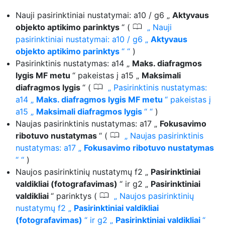
Nauji pasirinktiniai nustatymai: a10 / g6 „
Aktyvaus
0
objekto aptikimo parinktys
“ (
Nauji
pasirinktiniai nustatymai: a10 / g6 „
Aktyvaus
objekto aptikimo parinktys
“
)
Pasirinktinis nustatymas: a14 „
Maks. diafragmos
lygis MF metu
“ pakeistas į a15 „
Maksimali
0
diafragmos lygis
“ (
Pasirinktinis nustatymas:
a14 „
Maks. diafragmos lygis MF metu
“ pakeistas į
a15 „
Maksimali diafragmos lygis
“
)
Naujas pasirinktinis nustatymas: a17 „
Fokusavimo
0
ribotuvo nustatymas
“ (
Naujas pasirinktinis
nustatymas: a17 „
Fokusavimo ribotuvo nustatymas
“
)
Naujos pasirinktinių nustatymų f2 „
Pasirinktiniai
valdikliai (fotografavimas)
“ ir g2 „
Pasirinktiniai
0
valdikliai
“ parinktys (
Naujos pasirinktinių
nustatymų f2 „
Pasirinktiniai valdikliai
(fotografavimas)
“ ir g2 „
Pasirinktiniai valdikliai
“