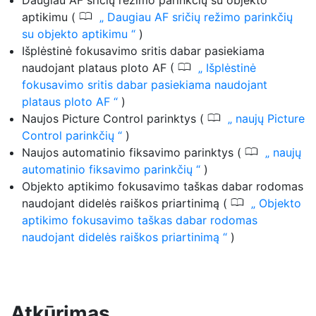
Daugiau AF sričių režimo parinkčių su objekto
0
aptikimu (
Daugiau AF sričių režimo parinkčių
su objekto aptikimu
)
Išplėstinė fokusavimo sritis dabar pasiekiama
0
naudojant plataus ploto AF (
Išplėstinė
fokusavimo sritis dabar pasiekiama naudojant
plataus ploto AF
)
0
Naujos Picture Control parinktys (
naujų Picture
Control parinkčių
)
0
Naujos automatinio fiksavimo parinktys (
naujų
automatinio fiksavimo parinkčių
)
Objekto aptikimo fokusavimo taškas dabar rodomas
0
naudojant didelės raiškos priartinimą (
Objekto
aptikimo fokusavimo taškas dabar rodomas
naudojant didelės raiškos priartinimą
)
Atkūrimas