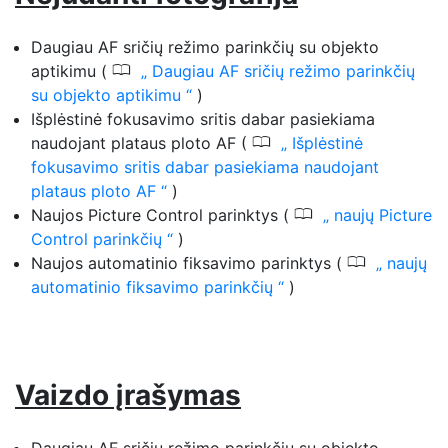
Daugiau AF sričių režimo parinkčių su objekto
0
aptikimu (
Daugiau AF sričių režimo parinkčių
su objekto aptikimu
)
Išplėstinė fokusavimo sritis dabar pasiekiama
0
naudojant plataus ploto AF (
Išplėstinė
fokusavimo sritis dabar pasiekiama naudojant
plataus ploto AF
)
0
Naujos Picture Control parinktys (
naujų Picture
Control parinkčių
)
0
Naujos automatinio fiksavimo parinktys (
naujų
automatinio fiksavimo parinkčių
)
Vaizdo įrašymas