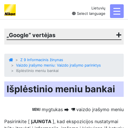
Lietuvių
toggl
Select language
„Google“ vertėjas
Z 9 Informacinis žinynas
Vaizdo įrašymo meniu: Vaizdo įrašymo parinktys
Išplėstinio meniu bankai
Išplėstinio meniu bankai
mygtukas
vaizdo įrašymo meniu
G
U
1
Pasirinkite [
ĮJUNGTA
], kad ekspozicijos nustatymai