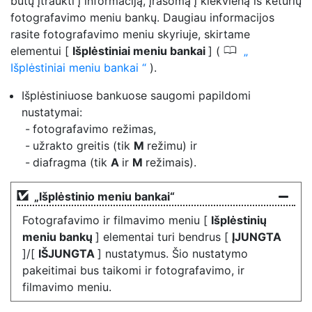
būtų įtraukti į informaciją, įrašomą į kiekvieną iš keturių
fotografavimo meniu bankų. Daugiau informacijos
rasite fotografavimo meniu skyriuje, skirtame
0
elementui [
Išplėstiniai meniu bankai
] (
Išplėstiniai meniu bankai
).
Išplėstiniuose bankuose saugomi papildomi
nustatymai:
fotografavimo režimas,
užrakto greitis (tik
M
režimu) ir
diafragma (tik
A
ir
M
režimais).
„Išplėstinio meniu bankai“
Fotografavimo ir filmavimo meniu [
Išplėstinių
meniu bankų
] elementai turi bendrus [
ĮJUNGTA
]/[
IŠJUNGTA
] nustatymus. Šio nustatymo
pakeitimai bus taikomi ir fotografavimo, ir
filmavimo meniu.