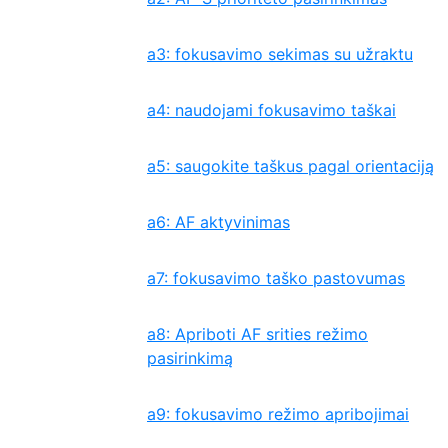
a3: fokusavimo sekimas su užraktu
a4: naudojami fokusavimo taškai
a5: saugokite taškus pagal orientaciją
a6: AF aktyvinimas
a7: fokusavimo taško pastovumas
a8: Apriboti AF srities režimo
pasirinkimą
a9: fokusavimo režimo apribojimai