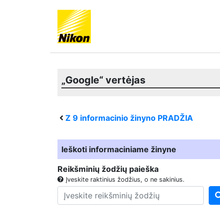
„Google“ vertėjas
Z 9
informacinio žinyno PRADŽIA
Ieškoti informaciniame žinyne
Reikšminių žodžių paieška
Įveskite raktinius žodžius, o ne sakinius.