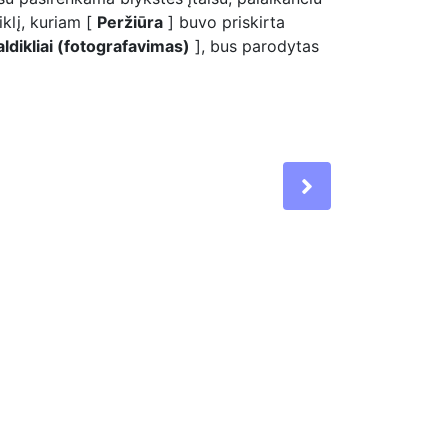
klį, kuriam [
Peržiūra
] buvo priskirta
valdikliai (fotografavimas)
], bus parodytas
Next