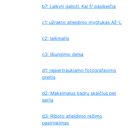
b7: Laikyti galioti. Kai f/ pasikeičia
c1: užrakto atleidimo mygtukas AE-L
c2: laikmatis
c3: Išjungimo delsa
d1: nepertraukiamo fotografavimo
greitis
d2: Maksimalus kadrų skaičius per
seriją
d3: Riboto atleidimo režimo
pasirinkimas