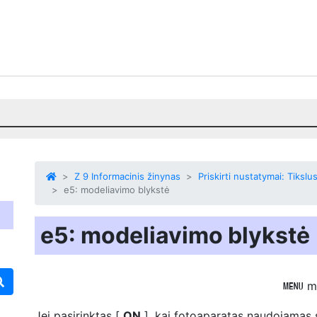
Z 9 Informacinis žinynas
Priskirti nustatymai: Tiks
e5: modeliavimo blykstė
e5: modeliavimo blykstė
m
G
Jei pasirinktas [
ON
], kai fotoaparatas naudojamas s