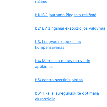
režimu
b1: ISO jautrumo žingsnio reikšmė
b2: EV žingsniai ekspozicijos valdymui
b3: Lengvas ekspozicijos
kompensavimas
b4: Matricinio matavimo veido
aptikimas
b5: centro svertinis plotas
b6: Tiksliai sureguliuokite optimalią
ekspoziciją