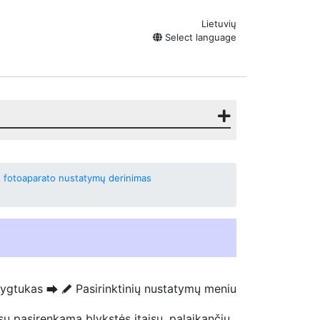
Lietuvių
Select language
lus fotoaparato nustatymų derinimas
ygtukas
Pasirinktinių nustatymų meniu
U
A
u pasirenkama blykstės įtaisu, palaikančiu