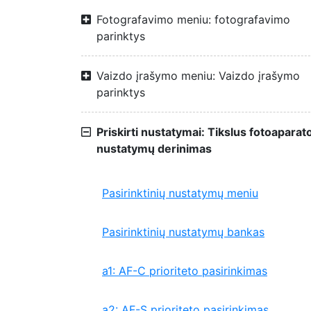
Fotografavimo meniu: fotografavimo
parinktys
Vaizdo įrašymo meniu: Vaizdo įrašymo
parinktys
Priskirti nustatymai: Tikslus fotoaparat
nustatymų derinimas
Pasirinktinių nustatymų meniu
Pasirinktinių nustatymų bankas
a1: AF-C prioriteto pasirinkimas
a2: AF-S prioriteto pasirinkimas