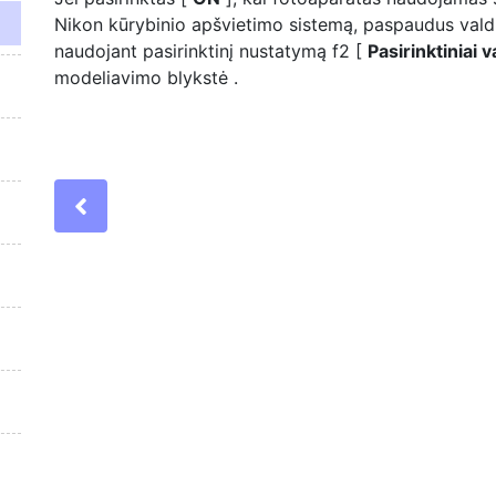
Nikon kūrybinio apšvietimo sistemą, paspaudus valdi
naudojant pasirinktinį nustatymą f2 [
Pasirinktiniai 
modeliavimo blykstė
.
Previous