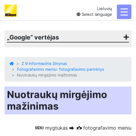
Lietuvių
toggl
Select language
„Google“ vertėjas
Z 9 Informacinis žinynas
Fotografavimo meniu: fotografavimo parinktys
Nuotraukų mirgėjimo mažinimas
Nuotraukų mirgėjimo
mažinimas
mygtukas
fotografavimo meniu
G
U
C