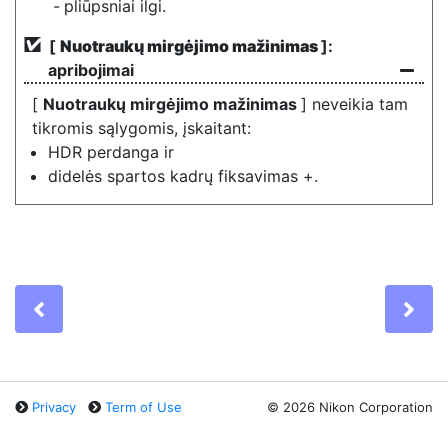
pliūpsniai ilgi.
[
Nuotraukų mirgėjimo mažinimas
]:
apribojimai
[
Nuotraukų mirgėjimo mažinimas
] neveikia tam
tikromis sąlygomis, įskaitant:
HDR perdanga ir
didelės spartos kadrų fiksavimas +.
Previous
Ne
Privacy
Term of Use
©
2026 Nikon Corporation