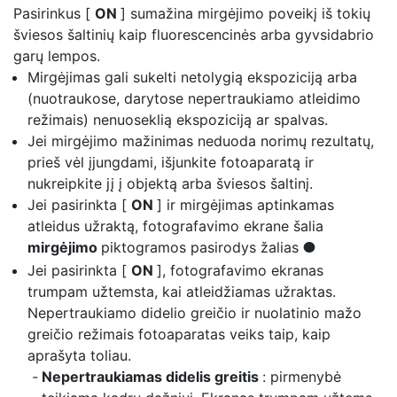
Pasirinkus [
ON
]
sumažina mirgėjimo poveikį
iš tokių
šviesos šaltinių kaip fluorescencinės arba gyvsidabrio
garų lempos.
Mirgėjimas gali sukelti netolygią ekspoziciją arba
(nuotraukose, darytose nepertraukiamo atleidimo
režimais) nenuoseklią ekspoziciją ar spalvas.
Jei mirgėjimo mažinimas neduoda norimų rezultatų,
prieš vėl įjungdami, išjunkite fotoaparatą ir
nukreipkite jį į objektą arba šviesos šaltinį.
Jei pasirinkta [
ON
] ir mirgėjimas aptinkamas
atleidus užraktą, fotografavimo ekrane šalia
mirgėjimo
piktogramos pasirodys žalias
I
Jei pasirinkta [
ON
], fotografavimo ekranas
trumpam užtemsta, kai atleidžiamas užraktas.
Nepertraukiamo didelio greičio ir nuolatinio mažo
greičio režimais fotoaparatas veiks taip, kaip
aprašyta toliau.
Nepertraukiamas didelis greitis
: pirmenybė