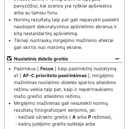
pavyzdžiui, kai scenos yra ryškiai apšviestos
arba su tamsiu fonu.
Norimų rezultatų taip pat gali nepavykti pasiekti
naudojant dekoratyvinius apšvietimo ekranus ir
kitą nestandartinį apšvietimą.
Tikrieji nuotraukų mirgėjimo mažinimo efektai
gali skirtis nuo matomų ekrane.
Nuolatinis didelis greitis
Pasirinkus [
Focus
] kaip pasirinktinį nustatymą
a1 [
AF-C prioriteto pasirinkimas
], mirgėjimo
mažinimas nuolatinio didelės spartos atleidimo
režimu veikia taip pat, kaip ir nepertraukiamo
mažo greičio atleidimo režimu.
Mirgėjimo mažinimas gali nesuteikti norimų
rezultatų fotografuojant serijomis, jei:
keičiasi užrakto greitis (
A
arba
P
režimas),
kadrų judėjimo greitis sulėtėja arba