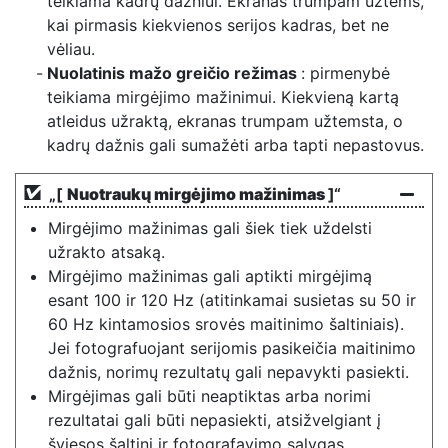
teikiama kadrų dažniui. Ekranas trumpam užtems,
kai pirmasis kiekvienos serijos kadras, bet ne
vėliau.
Nuolatinis mažo greičio režimas
: pirmenybė
teikiama mirgėjimo mažinimui. Kiekvieną kartą
atleidus užraktą, ekranas trumpam užtemsta, o
kadrų dažnis gali sumažėti arba tapti nepastovus.
„[
Nuotraukų mirgėjimo mažinimas
]“
Mirgėjimo mažinimas gali šiek tiek uždelsti
užrakto atsaką.
Mirgėjimo mažinimas gali aptikti mirgėjimą
esant 100 ir 120 Hz (atitinkamai susietas su 50 ir
60 Hz kintamosios srovės maitinimo šaltiniais).
Jei fotografuojant serijomis pasikeičia maitinimo
dažnis, norimų rezultatų gali nepavykti pasiekti.
Mirgėjimas gali būti neaptiktas arba norimi
rezultatai gali būti nepasiekti, atsižvelgiant į
šviesos šaltinį ir fotografavimo sąlygas,