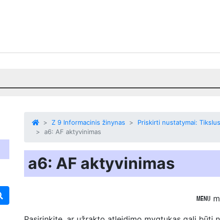
Z 9 Informacinis žinynas
Priskirti nustatymai: Tiks
a6: AF aktyvinimas
a6: AF aktyvinimas
m
G
Pasirinkite, ar užrakto atleidimo mygtukas
gali būti 