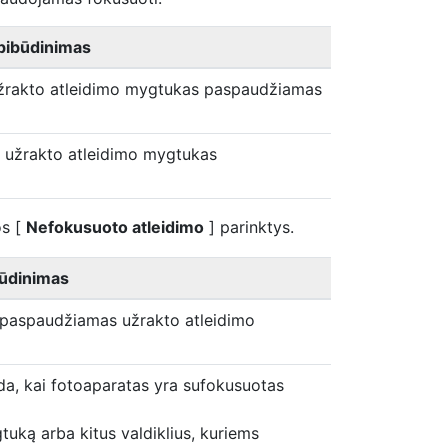
pibūdinimas
užrakto atleidimo mygtukas paspaudžiamas
i užrakto atleidimo mygtukas
s [
Nefokusuoto atleidimo
] parinktys.
ūdinimas
i paspaudžiamas užrakto atleidimo
da, kai fotoaparatas yra sufokusuotas
uką arba kitus valdiklius, kuriems