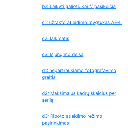
b7: Laikyti galioti. Kai f/ pasikeičia
c1: užrakto atleidimo mygtukas AE-L
c2: laikmatis
c3: Išjungimo delsa
d1: nepertraukiamo fotografavimo
greitis
d2: Maksimalus kadrų skaičius per
seriją
d3: Riboto atleidimo režimo
pasirinkimas