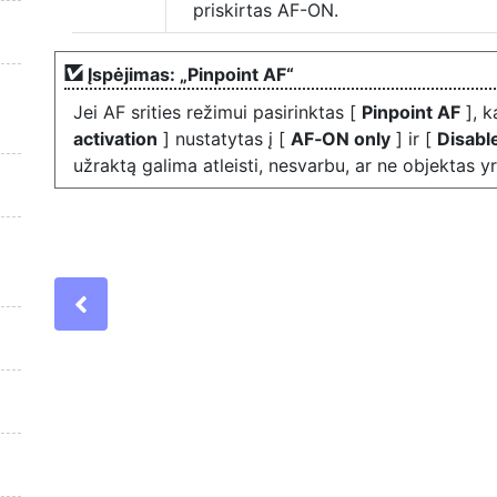
priskirtas AF-ON.
Įspėjimas: „Pinpoint AF“
Jei AF srities režimui pasirinktas [
Pinpoint AF
], k
activation
] nustatytas į [
AF‑ON only
] ir [
Disabl
užraktą galima atleisti, nesvarbu, ar ne objektas y
Previous