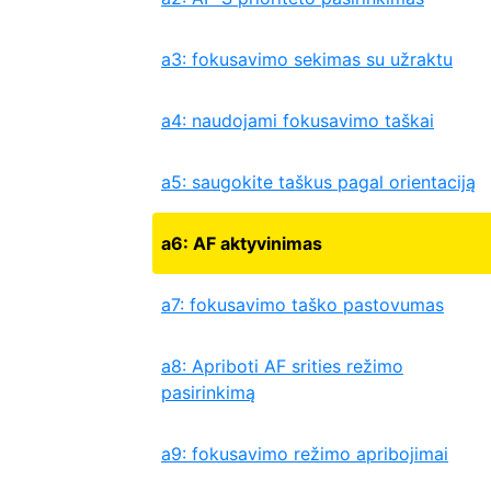
a3: fokusavimo sekimas su užraktu
a4: naudojami fokusavimo taškai
a5: saugokite taškus pagal orientaciją
a6: AF aktyvinimas
a7: fokusavimo taško pastovumas
a8: Apriboti AF srities režimo
pasirinkimą
a9: fokusavimo režimo apribojimai