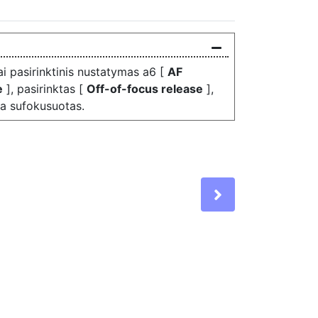
ai pasirinktinis nustatymas a6 [
AF
e
], pasirinktas [
Off-of-focus release
],
ra sufokusuotas.
Next