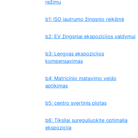
režimu
b1: ISO jautrumo žingsnio reikšmė
b2: EV žingsniai ekspozicijos valdymui
b3: Lengvas ekspozicijos
kompensavimas
b4: Matricinio matavimo veido
aptikimas
b5: centro svertinis plotas
b6: Tiksliai sureguliuokite optimalią
ekspoziciją