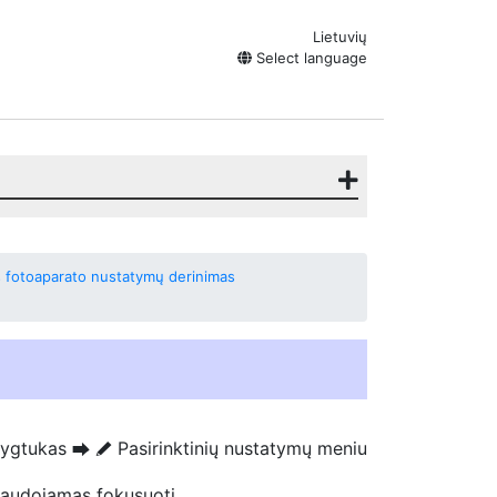
Lietuvių
Select language
lus fotoaparato nustatymų derinimas
ygtukas
Pasirinktinių nustatymų meniu
U
A
naudojamas fokusuoti.