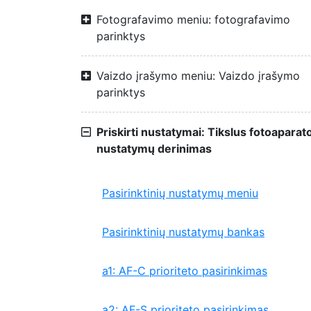
Fotografavimo meniu: fotografavimo
parinktys
Vaizdo įrašymo meniu: Vaizdo įrašymo
parinktys
Priskirti nustatymai: Tikslus fotoaparat
nustatymų derinimas
Pasirinktinių nustatymų meniu
Pasirinktinių nustatymų bankas
a1: AF-C prioriteto pasirinkimas
a2: AF-S prioriteto pasirinkimas