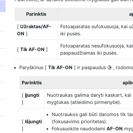
Parinktis
a
[
Užraktas/AF-
Fotoaparatas sufokusuoja, kai 
ON
]
iki pusės.
Fotoaparatas nesufokusuoja, ka
[
Tik AF-ON
]
paspaudžiamas iki pusės.
Paryškinus [
Tik AF-ON
] ir paspaudus
, rodomo
2
Parinktis
apib
[
Įjungti
Nuotraukas galima daryti kaskart, ka
]
mygtukas (atleidimo pirmenybė).
Nuotraukos gali būti daromos tik ta
[
Išjungti
(fokusavimo prioritetas).
]
Fokusuokite naudodami
AF-ON
mygt