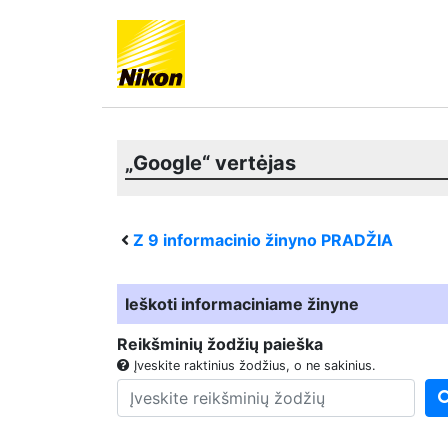
„Google“ vertėjas
Z 9
informacinio žinyno PRADŽIA
Ieškoti informaciniame žinyne
Reikšminių žodžių paieška
Įveskite raktinius žodžius, o ne sakinius.