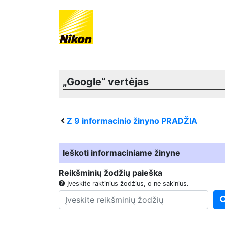
„Google“ vertėjas
Z 9
informacinio žinyno PRADŽIA
Ieškoti informaciniame žinyne
Reikšminių žodžių paieška
Įveskite raktinius žodžius, o ne sakinius.