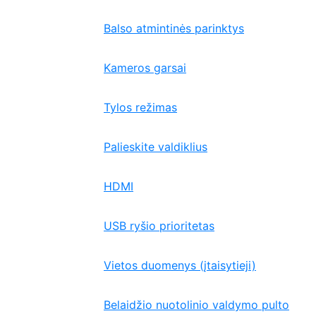
Balso atmintinės parinktys
Kameros garsai
Tylos režimas
Palieskite valdiklius
HDMI
USB ryšio prioritetas
Vietos duomenys (įtaisytieji)
Belaidžio nuotolinio valdymo pulto