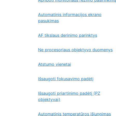
Apriboti monitoriaus režimo pasirinkim
Automatinis informacijos ekrano
pasukimas
AF tikslaus derinimo parinktys
Ne procesoriaus objektyvo duomenys
Atstumo vienetai
Išsaugoti fokusavimo padėtį
Išsaugoti priartinimo padėtį (PZ
objektyvai)
Automatinis temperatūros išjungimas