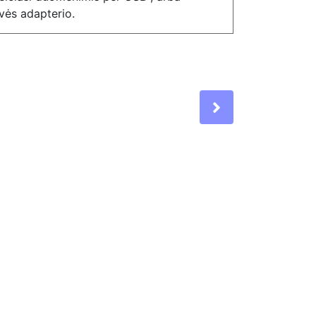
vės adapterio.
Next