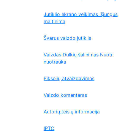
Jutiklio ekrano veikimas išjungus
maitinimą
Švarus vaizdo jutiklis
Vaizdas Dulkių šalinimas Nuotr.
nuotrauka
Pikselių atvaizdavimas
Vaizdo komentaras
Autorių teisių informacija
IPTC