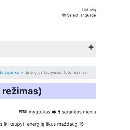
Lietuvių
Select language
to sąranka
Energijos taupymas (foto režimas)
 režimas)
mygtukas
sąrankos meniu
G
U
B
 iki
taupyti energiją
likus maždaug 15