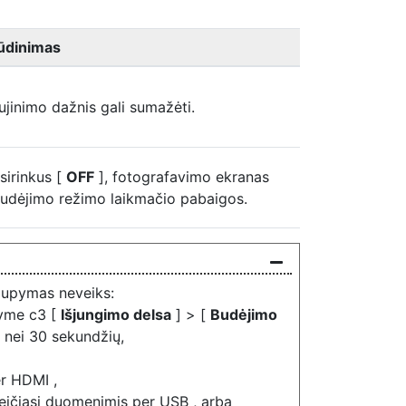
ūdinimas
ujinimo dažnis gali sumažėti.
sirinkus [
OFF
], fotografavimo ekranas
budėjimo režimo laikmačio pabaigos.
taupymas neveiks:
tyme c3 [
Išjungimo delsa
] > [
Budėjimo
 nei 30 sekundžių,
er HDMI ,
keičiasi duomenimis per USB , arba