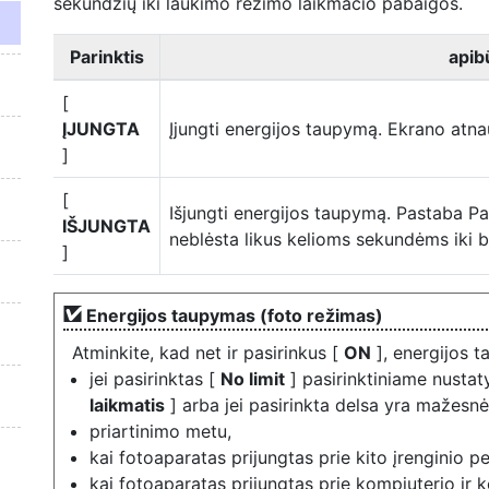
sekundžių iki laukimo režimo laikmačio pabaigos.
Parinktis
apib
[
ĮJUNGTA
Įjungti energijos taupymą. Ekrano atna
]
[
Išjungti energijos taupymą. Pastaba Pa
IŠJUNGTA
neblėsta likus kelioms sekundėms iki 
]
Energijos taupymas (foto režimas)
Atminkite, kad net ir pasirinkus [
ON
], energijos 
jei pasirinktas [
No limit
] pasirinktiniame nusta
laikmatis
] arba jei pasirinkta delsa yra mažesnė
priartinimo metu,
kai fotoaparatas prijungtas prie kito įrenginio p
kai fotoaparatas prijungtas prie kompiuterio ir 