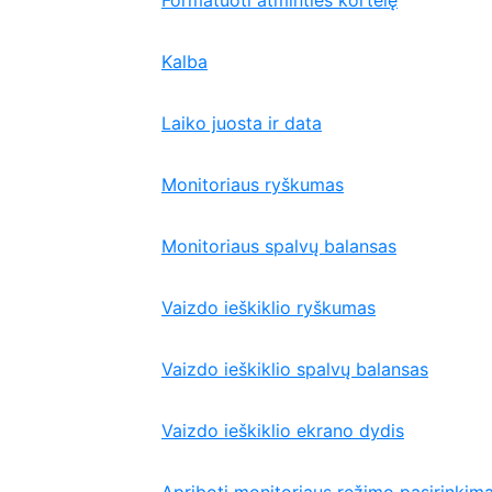
Formatuoti atminties kortelę
Kalba
Laiko juosta ir data
Monitoriaus ryškumas
Monitoriaus spalvų balansas
Vaizdo ieškiklio ryškumas
Vaizdo ieškiklio spalvų balansas
Vaizdo ieškiklio ekrano dydis