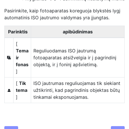
Pasirinkite, kaip fotoaparatas koreguoja blykstės lygį
automatinis ISO jautrumo valdymas
yra įjungtas.
Parinktis
apibūdinimas
[
Tema
Reguliuodamas ISO jautrumą
ir
fotoaparatas atsižvelgia ir į pagrindinį
e
fonas
objektą, ir į foninį apšvietimą.
]
[
Tik
ISO jautrumas reguliuojamas tik siekiant
tema
užtikrinti, kad pagrindinis objektas būtų
f
]
tinkamai eksponuojamas.