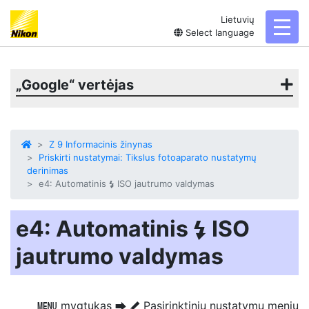
Lietuvių
toggl
Select language
„Google“ vertėjas
Z 9 Informacinis žinynas
Priskirti nustatymai: Tikslus fotoaparato nustatymų
derinimas
e4: Automatinis
ISO jautrumo valdymas
c
e4: Automatinis
ISO
c
jautrumo valdymas
mygtukas
Pasirinktinių nustatymų meniu
G
U
A