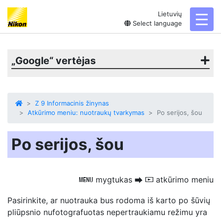
Lietuvių
toggl
Select language
„Google“ vertėjas
Z 9 Informacinis žinynas
Atkūrimo meniu: nuotraukų tvarkymas
Po serijos, šou
Po serijos, šou
mygtukas
atkūrimo meniu
G
U
D
Pasirinkite, ar nuotrauka bus rodoma iš karto
po šūvių
pliūpsnio
nufotografuotas nepertraukiamu režimu yra