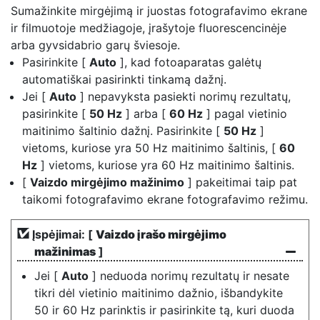
Sumažinkite mirgėjimą ir juostas
fotografavimo ekrane
ir filmuotoje medžiagoje, įrašytoje fluorescencinėje
arba gyvsidabrio garų šviesoje.
Pasirinkite [
Auto
], kad fotoaparatas galėtų
automatiškai pasirinkti tinkamą dažnį.
Jei [
Auto
] nepavyksta pasiekti norimų rezultatų,
pasirinkite [
50 Hz
] arba [
60 Hz
] pagal vietinio
maitinimo šaltinio dažnį. Pasirinkite [
50 Hz
]
vietoms, kuriose yra 50 Hz maitinimo šaltinis, [
60
Hz
] vietoms, kuriose yra 60 Hz maitinimo šaltinis.
[
Vaizdo mirgėjimo mažinimo
] pakeitimai taip pat
taikomi fotografavimo ekrane fotografavimo režimu.
Įspėjimai: [
Vaizdo įrašo mirgėjimo
mažinimas
]
Jei [
Auto
] neduoda norimų rezultatų ir nesate
tikri dėl vietinio maitinimo dažnio, išbandykite
50 ir 60 Hz parinktis ir pasirinkite tą, kuri duoda