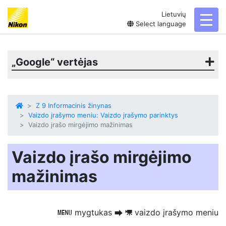
Lietuvių
toggl
Select language
„Google“ vertėjas
Z 9 Informacinis žinynas
Vaizdo įrašymo meniu: Vaizdo įrašymo parinktys
Vaizdo įrašo mirgėjimo mažinimas
Vaizdo įrašo mirgėjimo
mažinimas
mygtukas
vaizdo įrašymo meniu
G
U
1