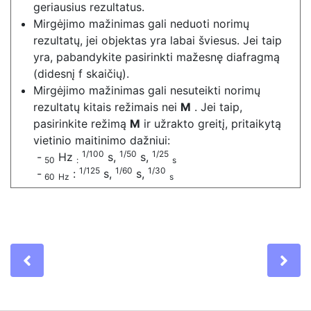
geriausius rezultatus.
Mirgėjimo mažinimas gali neduoti norimų
rezultatų, jei objektas yra labai šviesus. Jei taip
yra, pabandykite pasirinkti mažesnę diafragmą
(didesnį f skaičių).
Mirgėjimo mažinimas gali nesuteikti norimų
rezultatų kitais režimais nei
M
. Jei taip,
pasirinkite režimą
M
ir užrakto greitį, pritaikytą
vietinio maitinimo dažniui:
1/100
1/50
1/25
Hz
s,
s,
50
:
s
1/125
1/60
1/30
:
s,
s,
60
Hz
s
Previous
Ne