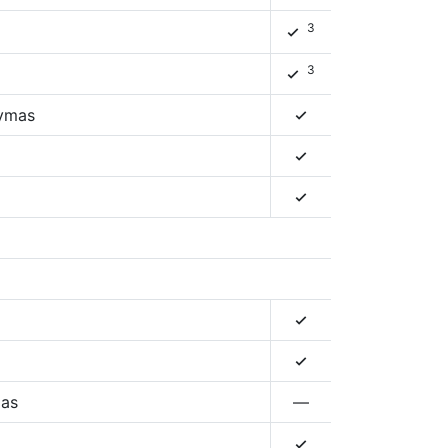
3
4
3
4
dymas
4
4
4
4
4
mas
—
4