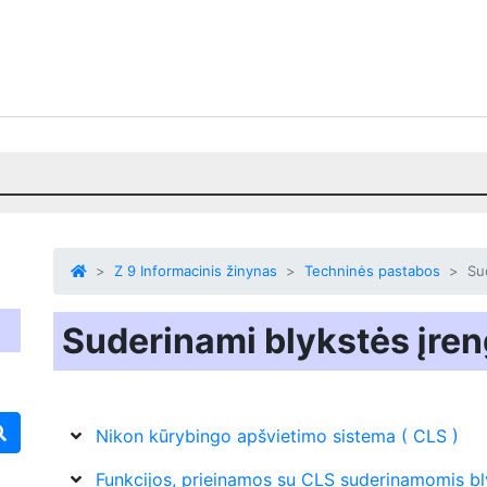
Z 9 Informacinis žinynas
Techninės pastabos
Su
Suderinami blykstės įren
Nikon kūrybingo apšvietimo sistema ( CLS )
Funkcijos, prieinamos su CLS suderinamomis b