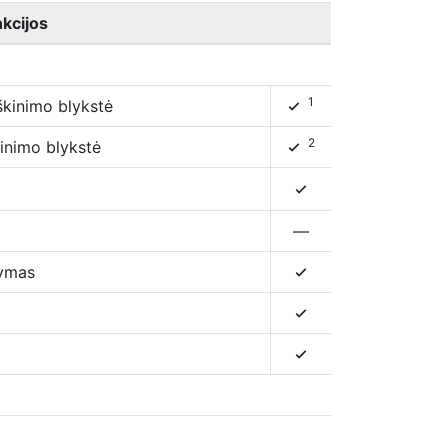
kcijos
1
škinimo blykstė
4
2
kinimo blykstė
4
4
—
dymas
4
4
4