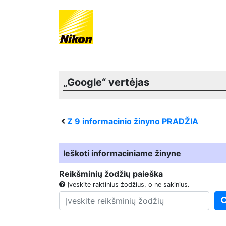
„Google“ vertėjas
Z 9
informacinio žinyno PRADŽIA
Ieškoti informaciniame žinyne
Reikšminių žodžių paieška
Įveskite raktinius žodžius, o ne sakinius.