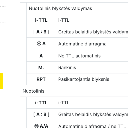
Nuotolinis blykstės valdymas
i-TTL
i-TTL
[
A : B
]
Greitas belaidis blykstės valdy
A
Automatinė diafragma
q
A
Ne TTL automatinis
M.
Rankinis
RPT
Pasikartojantis blyksnis
Nuotolinis
i-TTL
i-TTL
[
A : B
]
Greitas belaidis blykstės valdy
A/A
Automatinė diafragma / ne TTL 
q