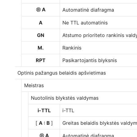
A
Automatinė diafragma
q
A
Ne TTL automatinis
GN
Atstumo prioriteto rankinis val
M.
Rankinis
RPT
Pasikartojantis blyksnis
Optinis pažangus belaidis apšvietimas
Meistras
Nuotolinis blykstės valdymas
i-TTL
i-TTL
[
A : B
]
Greitas belaidis blykstės valdy
A
Automatinė diafragma
q