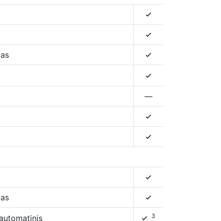
4
4
mas
4
4
—
4
4
4
mas
4
3
automatinis
4