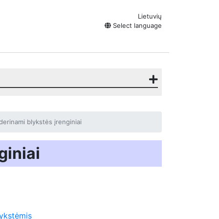
Lietuvių
Select language
derinami blykstės įrenginiai
giniai
lykstėmis