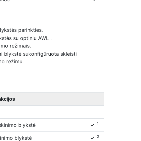
lykstės parinkties.
ykstės su optiniu AWL .
ymo režimais.
 blykstė sukonfigūruota skleisti
mo režimu.
kcijos
1
škinimo blykstė
4
2
kinimo blykstė
4