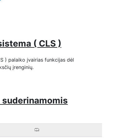
istema ( CLS )
) palaiko įvairias funkcijas dėl
sčių įrenginių.
S suderinamomis
0