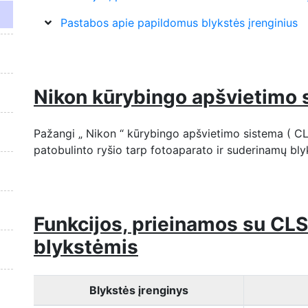
Pastabos apie papildomus blykstės įrenginius
Nikon kūrybingo apšvietimo s
Pažangi „ Nikon “ kūrybingo apšvietimo sistema ( CLS 
patobulinto ryšio tarp fotoaparato ir suderinamų blyk
Funkcijos, prieinamos su CL
blykstėmis
Blykstės įrenginys