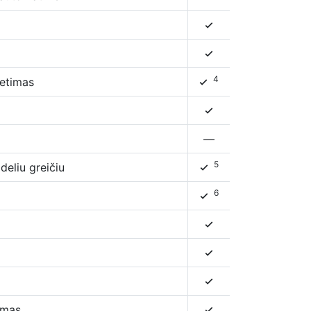
4
4
4
ietimas
4
4
—
5
deliu greičiu
4
6
4
4
4
4
imas
4