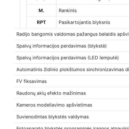
M.
Rankinis
RPT
Pasikartojantis blyksnis
Radijo bangomis valdomas pažangus belaidis apšv
Spalvų informacijos perdavimas (blykstė)
Spalvų informacijos perdavimas (LED lemputė)
Automatinis židinio plokštumos sinchronizavimas di
FV fiksavimas
Raudonų akių efekto mažinimas
Kameros modeliavimo apšvietimas
Suvienodintas blykstės valdymas
Fotoaparato blykstės programinės įrangos atnaujin