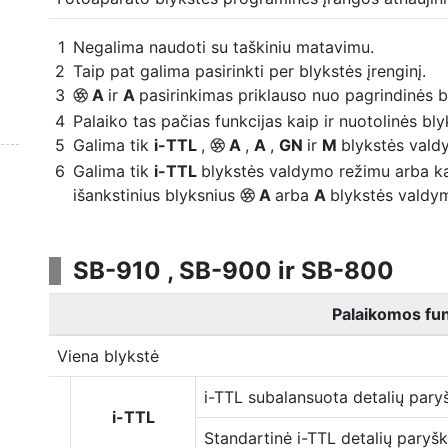
Negalima naudoti su taškiniu matavimu.
Taip pat galima pasirinkti per blykstės įrenginį.
A
ir
A
pasirinkimas priklauso nuo pagrindinės b
q
Palaiko tas pačias funkcijas kaip ir nuotolinės bl
Galima tik
i-TTL
,
A
,
A
,
GN
ir
M
blykstės vald
q
Galima tik
i-TTL
blykstės valdymo režimu arba kai
išankstinius blyksnius
A
arba
A
blykstės valdy
q
SB-910 , SB-900 ir SB-800
Palaikomos fun
Viena blykstė
i-TTL subalansuota detalių pary
i-TTL
Standartinė i-TTL detalių paryš