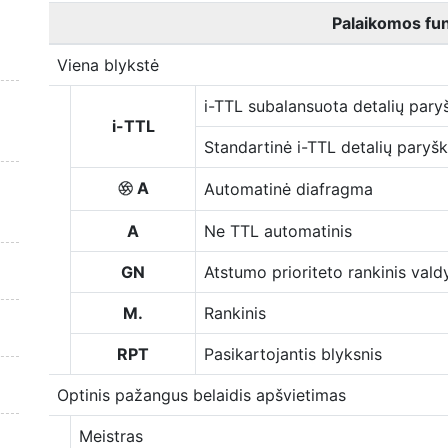
Palaikomos fun
Viena blykstė
i-TTL subalansuota detalių pary
i-TTL
Standartinė i-TTL detalių paryš
A
Automatinė diafragma
q
A
Ne TTL automatinis
GN
Atstumo prioriteto rankinis val
M.
Rankinis
RPT
Pasikartojantis blyksnis
Optinis pažangus belaidis apšvietimas
Meistras