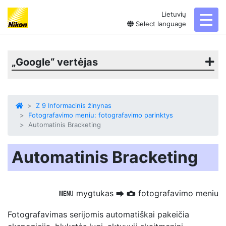
Lietuvių
toggl
Select language
„Google“ vertėjas
Z 9 Informacinis žinynas
Fotografavimo meniu: fotografavimo parinktys
Automatinis Bracketing
Automatinis Bracketing
mygtukas
fotografavimo meniu
G
U
C
Fotografavimas serijomis automatiškai pakeičia