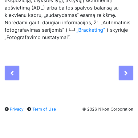
ekspoziciją, blykstės lygį, aktyvųjį skaitmeninį
apšvietimą (ADL) arba baltos spalvos balansą su
kiekvienu kadru, „sudarydamas“ esamą reikšmę.
Norėdami gauti daugiau informacijos, žr. „Automatinis
0
fotografavimas serijomis“ (
Bracketing
) skyriuje
„Fotografavimo nustatymai“.
Previous
Ne
Privacy
Term of Use
©
2026 Nikon Corporation