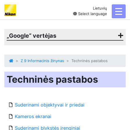
Lietuvių
toggl
Select language
„Google“ vertėjas
Z 9 Informacinis žinynas
Techninės pastabos
Techninės pastabos
Suderinami objektyvai ir priedai
Kameros ekranai
Suderinami blykstės įrenginiai