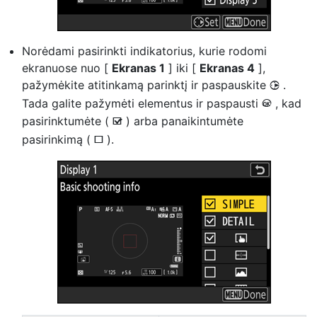
Norėdami pasirinkti indikatorius, kurie rodomi
ekranuose nuo [
Ekranas 1
] iki [
Ekranas 4
],
pažymėkite atitinkamą parinktį ir paspauskite
.
2
Tada galite pažymėti elementus ir paspausti
, kad
J
pasirinktumėte (
) arba panaikintumėte
M
pasirinkimą (
).
U