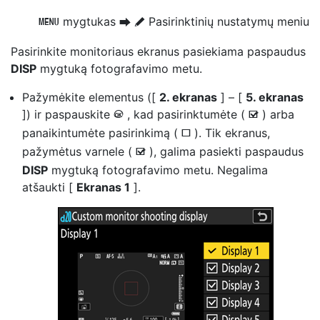
mygtukas
Pasirinktinių nustatymų meniu
G
U
A
Pasirinkite monitoriaus ekranus
pasiekiama paspaudus
DISP
mygtuką fotografavimo metu.
Pažymėkite elementus ([
2. ekranas
] – [
5. ekranas
]) ir paspauskite
, kad pasirinktumėte (
) arba
J
M
panaikintumėte pasirinkimą (
). Tik ekranus,
U
pažymėtus varnele (
), galima pasiekti paspaudus
M
DISP
mygtuką fotografavimo metu. Negalima
atšaukti [
Ekranas 1
].