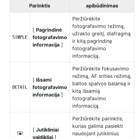
Parinktis
apibūdinimas
Peržiūrėkite
fotografavimo režimą,
[
Pagrindinė
užrakto greitį, diafragmą
fotografavimo
A
ir kitą pagrindinę
informacija
]
fotografavimo
informaciją.
Peržiūrėkite fokusavimo
režimą, AF srities režimą,
[
Išsami
baltos spalvos balansą ir
fotografavimo
B
kitą išsamią
informacija
]
fotografavimo
informaciją.
Peržiūrėkite parinktis,
kurias galima pasiekti
[
Jutikliniai
naudojant jutiklinius
C
valdikliai
]