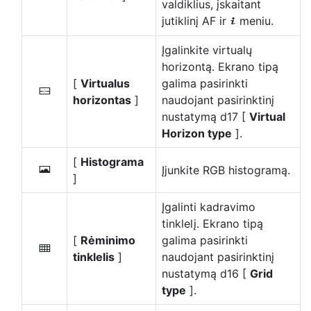
valdiklius, įskaitant
jutiklinį AF ir
meniu.
i
Įgalinkite virtualų
horizontą. Ekrano tipą
[
Virtualus
galima pasirinkti
D
horizontas
]
naudojant pasirinktinį
nustatymą d17 [
Virtual
Horizon type
].
[
Histograma
Įjunkite RGB histogramą.
E
]
Įgalinti kadravimo
tinklelį. Ekrano tipą
[
Rėminimo
galima pasirinkti
b
tinklelis
]
naudojant pasirinktinį
nustatymą d16 [
Grid
type
].