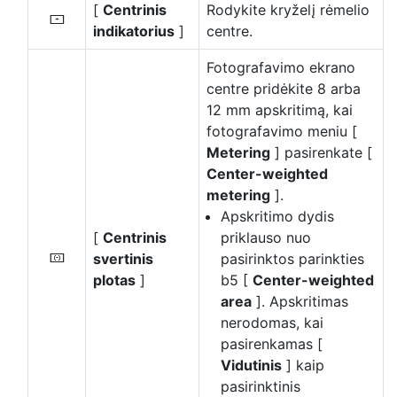
[
Centrinis
Rodykite kryželį rėmelio
F
indikatorius
]
centre.
Fotografavimo ekrano
centre pridėkite 8 arba
12 mm apskritimą, kai
fotografavimo meniu [
Metering
] pasirenkate [
Center-weighted
metering
].
Apskritimo dydis
[
Centrinis
priklauso nuo
svertinis
pasirinktos parinkties
G
plotas
]
b5 [
Center-weighted
area
]. Apskritimas
nerodomas, kai
pasirenkamas [
Vidutinis
] kaip
pasirinktinis