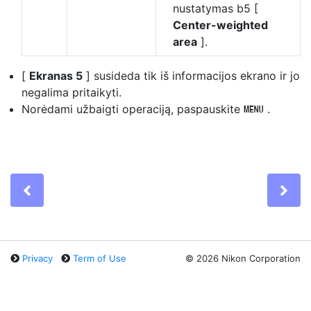
nustatymas b5 [
Center-weighted
area
].
[
Ekranas 5
] susideda tik iš informacijos ekrano ir jo
negalima pritaikyti.
Norėdami užbaigti operaciją, paspauskite
.
G
Previous
Ne
Privacy
Term of Use
©
2026 Nikon Corporation