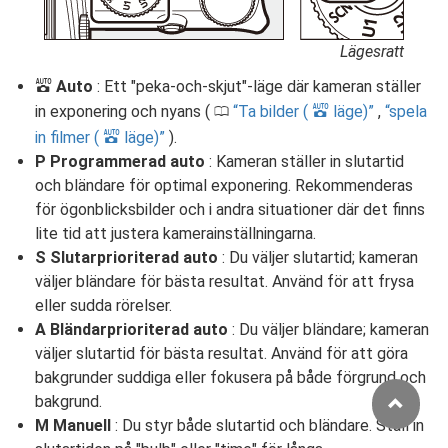
Lägesratt
b
Auto
: Ett "peka-och-skjut"-läge där kameran ställer
b
in exponering och nyans (
Ta bilder (
läge)
,
spela
0
b
in filmer (
läge)
).
P Programmerad auto
: Kameran ställer in slutartid
och bländare för optimal exponering. Rekommenderas
för ögonblicksbilder och i andra situationer där det finns
lite tid att justera kamerainställningarna.
S Slutarprioriterad auto
: Du väljer slutartid; kameran
väljer bländare för bästa resultat. Använd för att frysa
eller sudda rörelser.
A Bländarprioriterad auto
: Du väljer bländare; kameran
väljer slutartid för bästa resultat. Använd för att göra
bakgrunder suddiga eller fokusera på både förgrund och
bakgrund.
M Manuell
: Du styr både slutartid och bländare. Ställ in