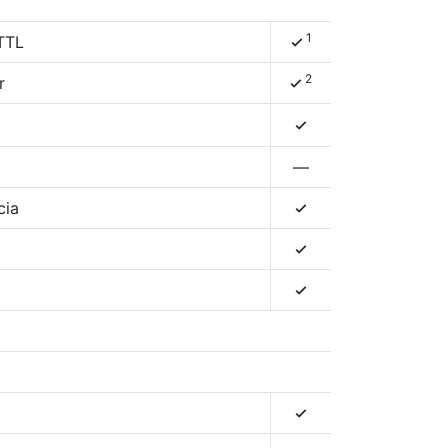
1
-TTL
4
2
r
4
4
—
cia
4
4
4
4