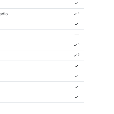
4
4
adio
4
4
)
—
5
4
6
4
4
4
4
4