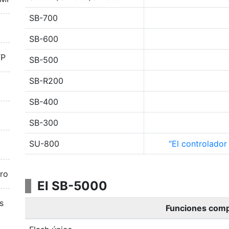
SB-700
SB-600
TP
SB-500
SB-R200
SB-400
SB-300
SU-800
El controlador
aro
El SB-5000
s
Funciones comp