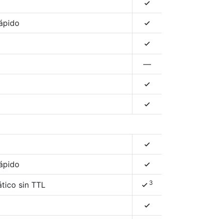
4
rápido
4
4
—
4
4
4
rápido
4
3
tico sin TTL
4
4