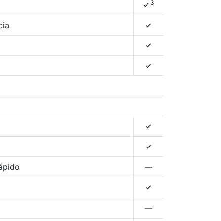
3
4
cia
4
4
4
4
4
rápido
—
4
—