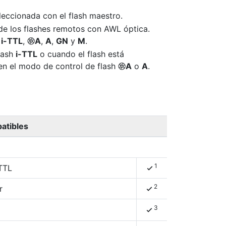
eccionada con el flash maestro.
de los flashes remotos con AWL óptica.
h
i-TTL
,
A
,
A
,
GN
y
M
.
q
lash
i-TTL
o cuando el flash está
 en el modo de control de flash
A
o
A
.
q
atibles
1
-TTL
4
2
r
4
3
4