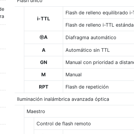
Flash único
de
Flash de relleno equilibrado i
ra
i-TTL
Flash de relleno i-TTL estánda
A
Diafragma automático
q
A
Automático sin TTL
GN
Manual con prioridad a distan
M
Manual
RPT
Flash de repetición
Iluminación inalámbrica avanzada óptica
Maestro
Control de flash remoto