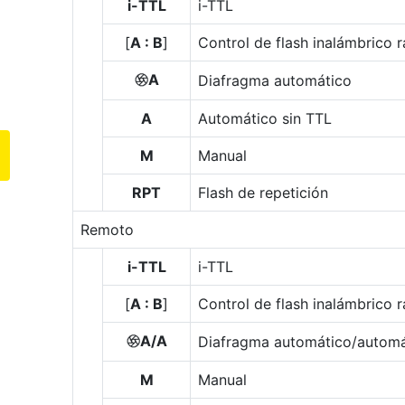
i-TTL
i-TTL
[
A : B
]
Control de flash inalámbrico 
A
Diafragma automático
q
A
Automático sin TTL
M
Manual
RPT
Flash de repetición
Remoto
i-TTL
i-TTL
[
A : B
]
Control de flash inalámbrico 
A/A
Diafragma automático/automá
q
M
Manual