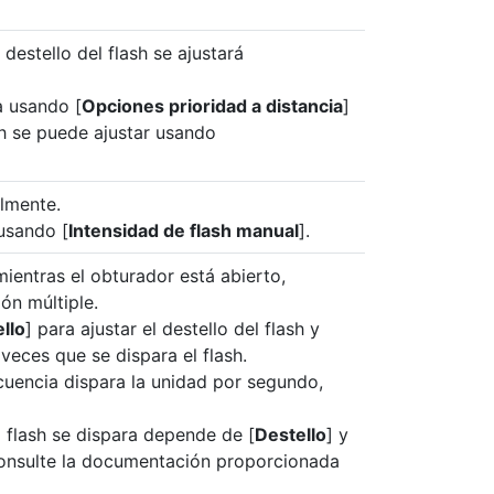
 destello del flash se ajustará
a usando [
Opciones prioridad a distancia
]
ash se puede ajustar usando
almente.
 usando [
Intensidad de flash manual
].
mientras el obturador está abierto,
ón múltiple.
llo
] para ajustar el destello del flash y
 veces que se dispara el flash.
cuencia dispara la unidad por segundo,
flash se dispara depende de [
Destello
] y
 consulte la documentación proporcionada