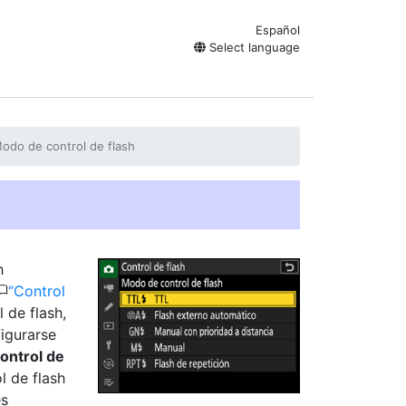
Español
Select language
odo de control de flash
h
0
Control
 de flash,
figurarse
ontrol de
l de flash
es