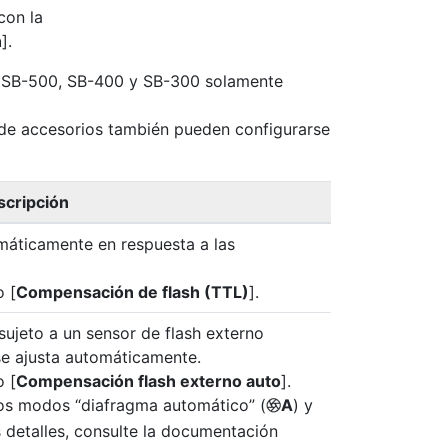
con la
h
].
0, SB-500, SB-400 y SB-300 solamente
de accesorios también pueden configurarse
scripción
tomáticamente en respuesta a las
o [
Compensación de flash (TTL)
].
 sujeto a un sensor de flash externo
 se ajusta automáticamente.
o [
Compensación flash externo auto
].
los modos “diafragma automático” (
A
) y
q
s detalles, consulte la documentación