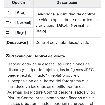
Opción
Descripción
[
Alto
]
e
Seleccione la cantidad de control
de viñeta aplicado de (en orden de
[
Normal
]
g
alto a bajo) [
Alto
], [
Normal
] y
[
Bajo
].
[
Bajo
]
f
[
Desactivar
]
Control de viñeta desactivado.
Precaución: Control de viñeta
Dependiendo de la escena, las condiciones de
disparo y el tipo de objetivo, las imágenes JPEG
pueden exhibir “ruido” (niebla) o sobre o
subexposición en el borde del fotograma que
introduce variaciones en el brillo periférico.
Además, los Picture Control personalizados y los
Picture Control preajustados modificados de sus
ajustes predeterminados, podrían no producir el