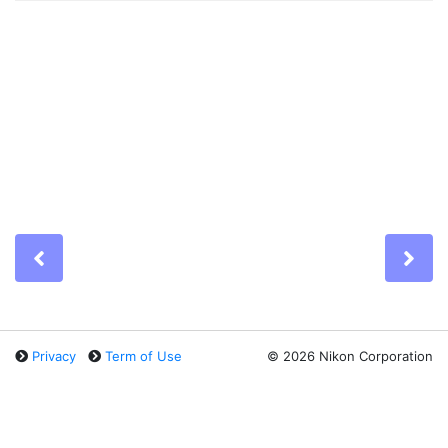
Previous
Ne
Privacy
Term of Use
©
2026 Nikon Corporation