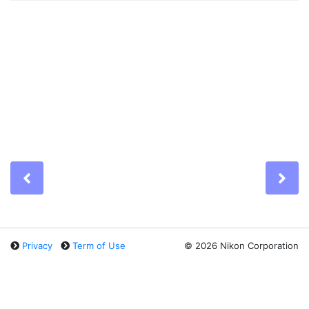
Previous
Ne
Privacy
Term of Use
©
2026 Nikon Corporation