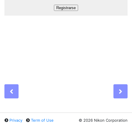
Previous
Ne
Privacy
Term of Use
©
2026 Nikon Corporation