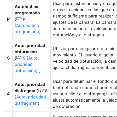
Usar para instantáneas y en aqu
Automático
otras situaciones en las que no 
programado
tiempo suficiente para realizar l
0
P
(
P
ajustes de la cámara. La cámara
(Automático
automáticamente la velocidad d
programado)
)
obturación y el diafragma.
Auto. prioridad
Utilizar para congelar o difumina
obturación
movimiento. El usuario elige la
0
S
(
S
(Auto.
velocidad de obturación; la cám
prioridad
ajusta el diafragma automática
obturación)
)
Usar para difuminar el fondo o 
Auto. prioridad
tanto el fondo como el primer pl
0
diafragma
(
A
A
usuario elige el diafragma; la c
(Auto. prioridad
ajusta automáticamente la velo
diafragma)
)
de obturación.