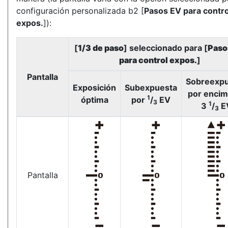
configuración personalizada b2 [
Pasos EV para contro
expos.
]):
[
1/3 de paso
] seleccionado para [
Paso
para control expos.
]
Pantalla
Sobreexp
Exposición
Subexpuesta
por encim
1
óptima
por
/
EV
3
1
3
/
E
3
Pantalla