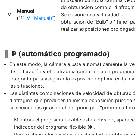
El usuario controla tanto la vel
de obturación como el diafragm
Manual
M
Seleccione una velocidad de
0
(
M
(Manual)
)
obturación de “Bulb” o “Time” p
realizar exposiciones prolongad
P
(
automático programado
)
En este modo, la cámara ajusta automáticamente la ve
de obturación y el diafragma conforme a un programa
integrado para asegurar la exposición óptima en la ma
las situaciones.
Las distintas combinaciones de velocidad de obturaci
diafragma que producen la misma exposición pueden 
seleccionadas girando el dial principal (“programa flexi
Mientras el programa flexible esté activado, aparece
indicador del programa flexible (
).
U
Para restaurar los ajustes de velocidad de obturació