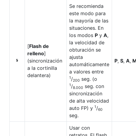
Se recomienda
este modo para
la mayoría de las
situaciones. En
los modos
P
y
A
,
la velocidad de
[
Flash de
obturación se
relleno
]
ajusta
(sincronización
P
,
S
,
A
,
I
automáticamente
a la cortinilla
a valores entre
delantera)
1
/
seg. (o
200
1
/
seg. con
8.000
sincronización
de alta velocidad
1
auto FP) y
/
60
seg.
Usar con
retratos. El flash