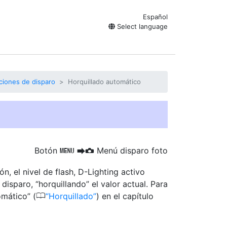
Español
Select language
ciones de disparo
Horquillado automático
Botón
Menú disparo foto
G
U
C
, el nivel de flash, D-Lighting activo
isparo, “horquillando” el valor actual. Para
0
omático” (
Horquillado
) en el capítulo