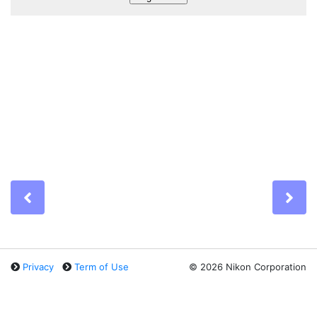
Previous
Ne
Privacy
Term of Use
©
2026 Nikon Corporation