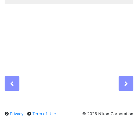
Previous
Ne
Privacy
Term of Use
©
2026 Nikon Corporation