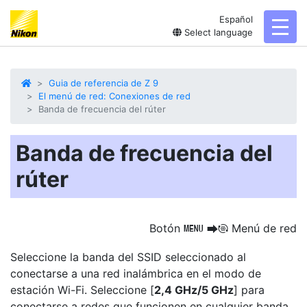
Español
toggl
Select language
Guia de referencia de Z 9
El menú de red: Conexiones de red
Banda de frecuencia del rúter
Banda de frecuencia del
rúter
Botón
Menú de red
G
U
F
Seleccione la
banda
del SSID seleccionado al
conectarse a una red inalámbrica en el modo de
estación Wi-Fi. Seleccione [
2,4 GHz/5 GHz
] para
conectarse a redes que funcionen en cualquier banda.