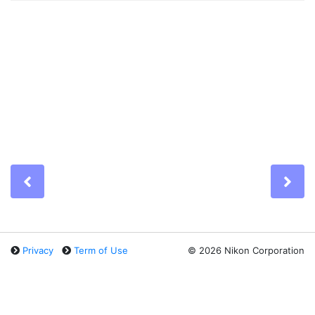
Previous
Ne
Privacy
Term of Use
©
2026 Nikon Corporation