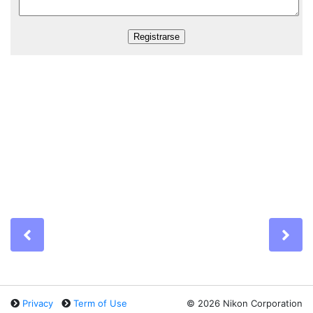
Previous
Ne
Privacy
Term of Use
©
2026 Nikon Corporation