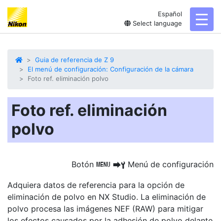
Español
toggl
Select language
Guia de referencia de Z 9
El menú de configuración: Configuración de la cámara
Foto ref. eliminación polvo
Foto ref. eliminación
polvo
Botón
Menú de configuración
G
U
B
Adquiera datos de referencia para la opción de
eliminación de polvo
en NX Studio. La eliminación de
polvo procesa las imágenes NEF (RAW) para mitigar
los efectos causados por la adhesión de polvo delante