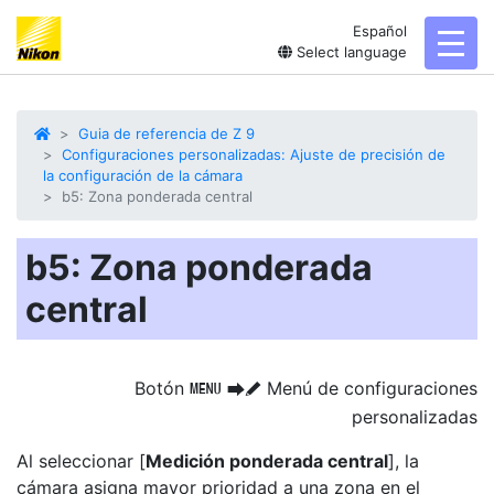
Español
toggl
Select language
Guia de referencia de Z 9
Configuraciones personalizadas: Ajuste de precisión de
la configuración de la cámara
b5: Zona ponderada central
b5: Zona ponderada
central
Botón
Menú de configuraciones
G
U
A
personalizadas
Al seleccionar [
Medición ponderada central
], la
cámara asigna
mayor prioridad a una zona
en el