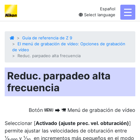
Español
toggl
Select language
Guia de referencia de Z 9
El menú de grabación de vídeo: Opciones de grabación
de vídeo
Reduc. parpadeo alta frecuencia
Reduc. parpadeo alta
frecuencia
Botón
Menú de grabación de vídeo
G
U
1
Seleccionar [
Activado (
ajuste prec. vel. obturación
)
]
permite ajustar las velocidades de obturación entre
¹⁄₈.₀₀₀ y ¹⁄₃₀ en incrementos más pequeños en el modo