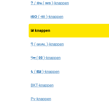
/
(
)-knappen
Q
U
g
(
)-knappen
S
Q
knappen
E
(
)-knappen
X
T
(
)-knappen
W
Y
(
)-knappen
N
Y
BKT-knappen
Pv-knappen