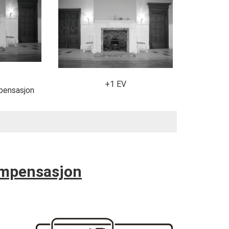
+1 EV
pensasjon
ompensasjon