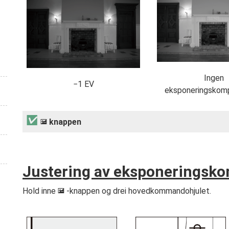
Ingen
−1 EV
eksponeringskom
knappen
E
Justering av eksponeringsk
Hold inne
-knappen og drei hovedkommandohjulet.
E