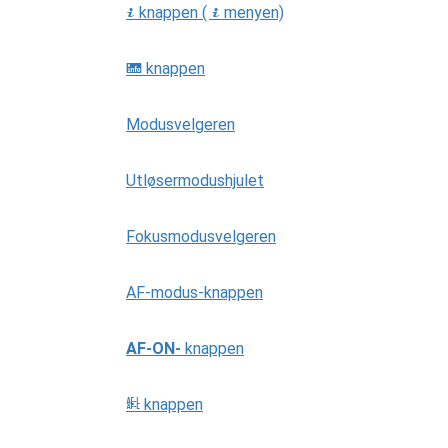
knappen (
menyen)
i
i
knappen
R
Modusvelgeren
Utløsermodushjulet
Fokusmodusvelgeren
AF-modus-knappen
AF-ON-
knappen
knappen
A