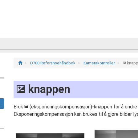
D780 Referansehåndbok
Kamerakontroller
knap
E
knappen
E
Bruk
(eksponeringskompensasjon)-knappen for å endre e
E
Eksponeringskompensasjon kan brukes til å gjøre bilder ly